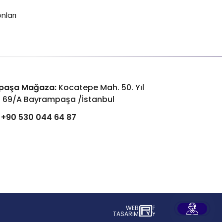
nları
paşa Mağaza:
Kocatepe Mah. 50. Yıl
: 69/A Bayrampaşa /İstanbul
+90 530 044 64 87
WEB
İSTANBUL WEB TASARIM AJANSI - PENT
TASARIM