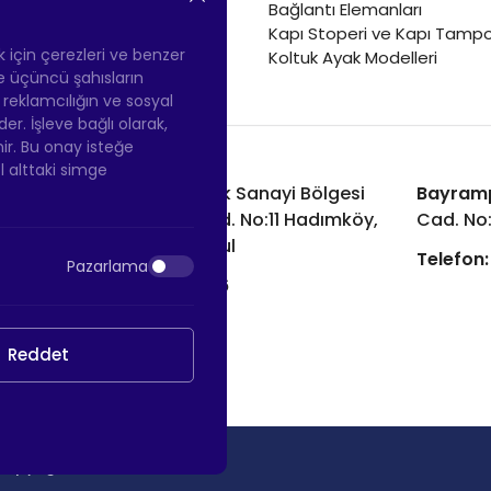
Sehpa Tekerleği
Bağlantı Elemanları
Renkli Mobilya Tekerleği
Kapı Stoperi ve Kapı Tampo
Soğutucu ve Isıtıcı Tekerleği
ek için çerezleri ve benzer
Koltuk Ayak Modelleri
 ve üçüncü şahısların
ş reklamcılığın ve sosyal
 İşleve bağlı olarak,
nir. Bu onay isteğe
ol alttaki simge
Hadımköy Fabrika:
Atatürk Sanayi Bölgesi
Bayram
Ömerli Mah. Uzunçayır Cad. No:11 Hadımköy,
Cad. No
34555 Arnavutköy/İstanbul
Telefon:
Pazarlama
Telefon:
+90 212 640 66 46
Email:
info@htsteker.com
Reddet
Copyright © 2026 |
HTS