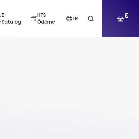
E-
HTS
0
TR
Katalog
Ödeme