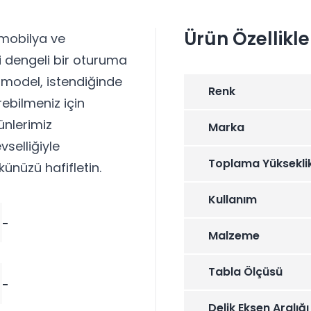
Ürün Özellikle
 mobilya ve
zi dengeli bir oturuma
u model, istendiğinde
Renk
rebilmeniz için
ünlerimiz
Marka
vselliğiyle
Toplama Yüksekli
künüzü hafifletin.
Kullanım
-
Malzeme
Tabla Ölçüsü
-
Delik Eksen Aralığı