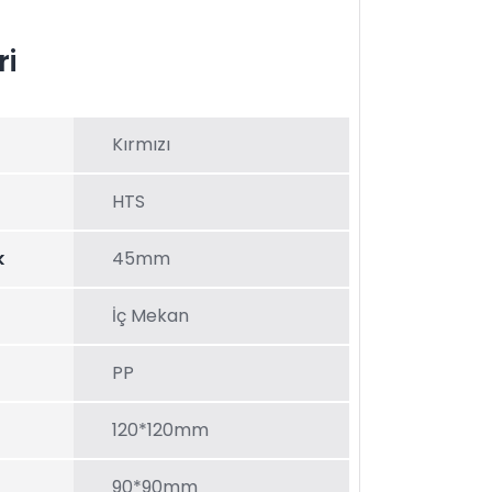
ri
Kırmızı
HTS
k
45mm
İç Mekan
PP
120*120mm
90*90mm