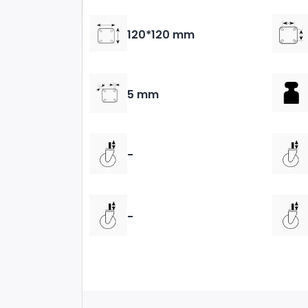
120*120 mm
5 mm
-
-