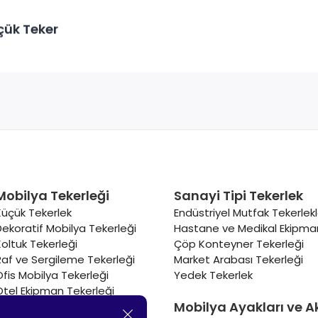
çük Teker
Mobilya Tekerleği
Sanayi Tipi Tekerlek
Küçük Tekerlek
Endüstriyel Mutfak Tekerlekl
Dekoratif Mobilya Tekerleği
Hastane ve Medikal Ekipman
Koltuk Tekerleği
Çöp Konteyner Tekerleği
Raf ve Sergileme Tekerleği
Market Arabası Tekerleği
Ofis Mobilya Tekerleği
Yedek Tekerlek
Otel Ekipman Tekerleği
Mobilya Ayakları ve A
Masa Tekerleği