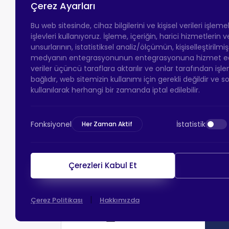
Çerez Ayarları
Bu web sitesinde, cihaz bilgilerini ve kişisel verileri işlem
işlevleri kullanıyoruz. İşleme, içeriğin, harici hizmetlerin
unsurlarının, istatistiksel analiz/ölçümün, kişiselleştirilmi
medyanın entegrasyonunun entegrasyonuna hizmet eder.
veriler üçüncü taraflara aktarılır ve onlar tarafından işle
bağlıdır, web sitemizin kullanımı için gerekli değildir ve s
kullanılarak herhangi bir zamanda iptal edilebilir.
Fonksiyonel
İstatistik
Her Zaman Aktif
Çerezleri Kabul Et
|
Çerez Politikası
Hakkımızda
HTS Ödeme