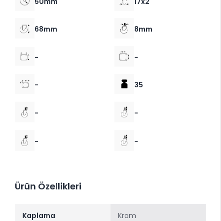
50mm
17x2
68mm
8mm
-
-
-
35
-
-
-
-
Ürün Özellikleri
Kaplama
Krom