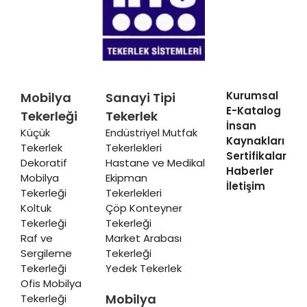
Kurumsal
Mobilya
Sanayi Tipi
E-Katalog
Tekerleği
Tekerlek
İnsan
Küçük
Endüstriyel Mutfak
Kaynakları
Tekerlek
Tekerlekleri
Sertifikalar
Dekoratif
Hastane ve Medikal
Haberler
Mobilya
Ekipman
İletişim
Tekerleği
Tekerlekleri
Koltuk
Çöp Konteyner
Tekerleği
Tekerleği
Raf ve
Market Arabası
Sergileme
Tekerleği
Tekerleği
Yedek Tekerlek
Ofis Mobilya
Mobilya
Tekerleği