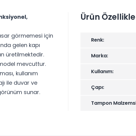
Ürün Özellikle
nksiyonel,
 hasar görmemesi için
Renk:
sında gelen kapı
n üretilmektedir.
Marka:
 model mevcuttur.
Kullanım:
ması, kullanım
jı ile duvar ve
Çapı:
r görünüm sunar.
Tampon Malzemsi