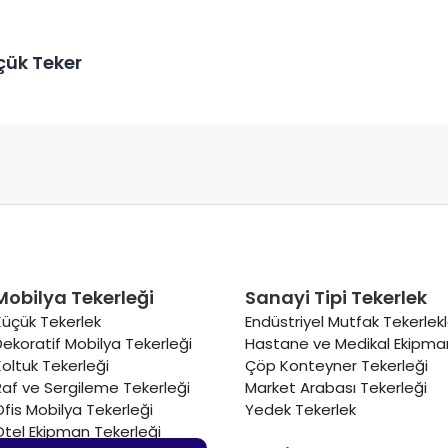
çük Teker
Mobilya Tekerleği
Sanayi Tipi Tekerlek
Küçük Tekerlek
Endüstriyel Mutfak Tekerlekl
Dekoratif Mobilya Tekerleği
Hastane ve Medikal Ekipman
Koltuk Tekerleği
Çöp Konteyner Tekerleği
Raf ve Sergileme Tekerleği
Market Arabası Tekerleği
Ofis Mobilya Tekerleği
Yedek Tekerlek
Otel Ekipman Tekerleği