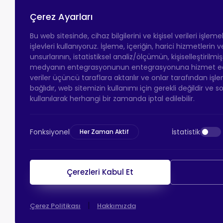
Çerez Ayarları
Bu web sitesinde, cihaz bilgilerini ve kişisel verileri işlem
işlevleri kullanıyoruz. İşleme, içeriğin, harici hizmetlerin
unsurlarının, istatistiksel analiz/ölçümün, kişiselleştirilmi
medyanın entegrasyonunun entegrasyonuna hizmet eder.
veriler üçüncü taraflara aktarılır ve onlar tarafından işle
bağlıdır, web sitemizin kullanımı için gerekli değildir ve s
kullanılarak herhangi bir zamanda iptal edilebilir.
Fonksiyonel
İstatistik
Her Zaman Aktif
Çerezleri Kabul Et
|
Çerez Politikası
Hakkımızda
HTS Ödeme