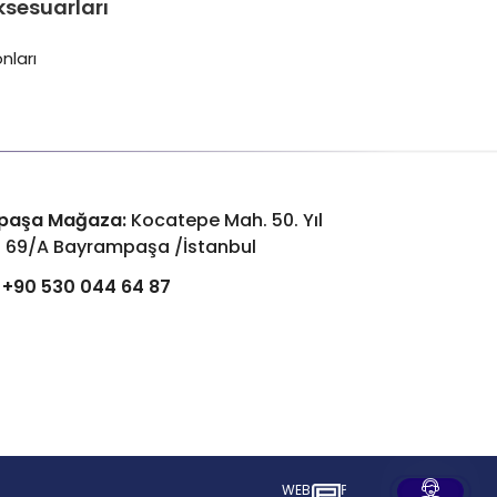
ksesuarları
nları
paşa Mağaza:
Kocatepe Mah. 50. Yıl
: 69/A Bayrampaşa /İstanbul
+90 530 044 64 87
WEB