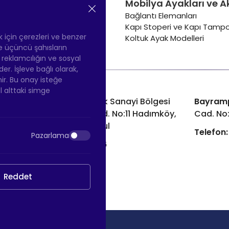
Mobilya Ayakları ve A
Masa Tekerleği
Sehpa Tekerleği
Bağlantı Elemanları
Renkli Mobilya Tekerleği
Kapı Stoperi ve Kapı Tampo
Soğutucu ve Isıtıcı Tekerleği
ek için çerezleri ve benzer
Koltuk Ayak Modelleri
 ve üçüncü şahısların
ş reklamcılığın ve sosyal
 İşleve bağlı olarak,
nir. Bu onay isteğe
ol alttaki simge
Hadımköy Fabrika:
Atatürk Sanayi Bölgesi
Bayram
Ömerli Mah. Uzunçayır Cad. No:11 Hadımköy,
Cad. No
34555 Arnavutköy/İstanbul
Telefon:
Pazarlama
Telefon:
+90 212 640 66 46
Email:
info@htsteker.com
Reddet
Copyright © 2026 |
HTS