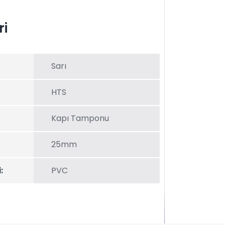
ri
Sarı
HTS
Kapı Tamponu
25mm
:
PVC