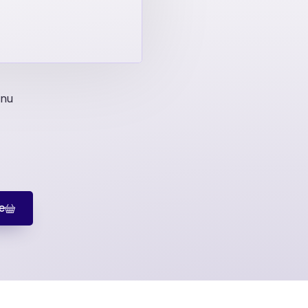
onu
e