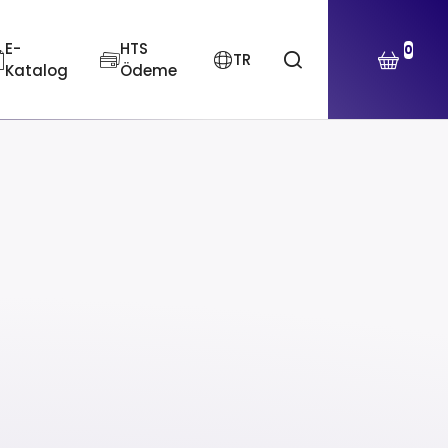
E-
HTS
0
TR
Katalog
Ödeme