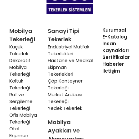
Kurumsal
Mobilya
Sanayi Tipi
E-Katalog
Tekerleği
Tekerlek
İnsan
Küçük
Endüstriyel Mutfak
Kaynakları
Tekerlek
Tekerlekleri
Sertifikalar
Dekoratif
Hastane ve Medikal
Haberler
Mobilya
Ekipman
İletişim
Tekerleği
Tekerlekleri
Koltuk
Çöp Konteyner
Tekerleği
Tekerleği
Raf ve
Market Arabası
Sergileme
Tekerleği
Tekerleği
Yedek Tekerlek
Ofis Mobilya
Mobilya
Tekerleği
Otel
Ayakları ve
Ekipman
Aksesuarları