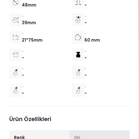
48mm
-
-
-
39mm
-
-
-
21*75mm
60 mm
-
-
-
-
-
-
-
-
-
-
-
-
Ürün Özellikleri
Renk
Gri