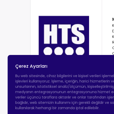
Çerez Ayarları
Bu web sitesinde, cihaz bilgilerini ve kişisel verileri işlem
işlevleri kullanıyoruz. İşleme, içeriğin, harici hizmetlerin
unsurlarının, istatistiksel analiz/ölçümün, kişiselleştirilmi
medyanın entegrasyonunun entegrasyonuna hizmet eder.
veriler üçüncü taraflara aktarılır ve onlar tarafından işle
bağlıdır, web sitemizin kullanımı için gerekli değildir ve s
kullanılarak herhangi bir zamanda iptal edilebilir.