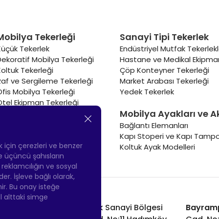
Mobilya Tekerleği
Sanayi Tipi Tekerlek
Küçük Tekerlek
Endüstriyel Mutfak Tekerlekl
Dekoratif Mobilya Tekerleği
Hastane ve Medikal Ekipman
Koltuk Tekerleği
Çöp Konteyner Tekerleği
Raf ve Sergileme Tekerleği
Market Arabası Tekerleği
Ofis Mobilya Tekerleği
Yedek Tekerlek
Otel Ekipman Tekerleği
Mobilya Ayakları ve A
Masa Tekerleği
Sehpa Tekerleği
Bağlantı Elemanları
Renkli Mobilya Tekerleği
Kapı Stoperi ve Kapı Tampo
Soğutucu ve Isıtıcı Tekerleği
ek için çerezleri ve benzer
Koltuk Ayak Modelleri
 ve üçüncü şahısların
ş reklamcılığın ve sosyal
 İşleve bağlı olarak,
nir. Bu onay isteğe
ol alttaki simge
Hadımköy Fabrika:
Atatürk Sanayi Bölgesi
Bayram