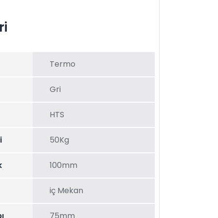
ri
Termo
Gri
HTS
i
50Kg
k
100mm
iç Mekan
ı
75mm