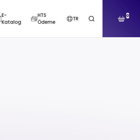
E-
HTS
0
TR
Katalog
Ödeme