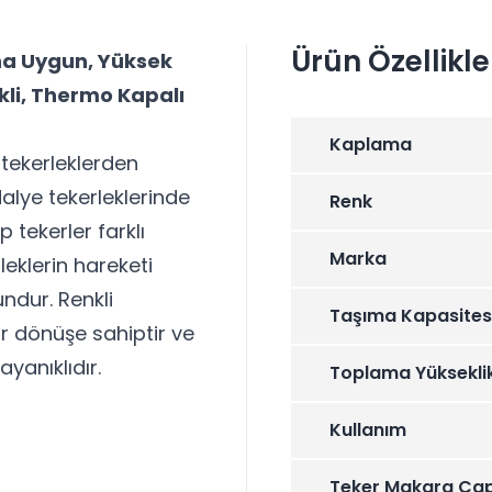
Ürün Özellikle
ına Uygun, Yüksek
kli, Thermo Kapalı
Kaplama
 tekerleklerden
dalye tekerleklerinde
Renk
p tekerler farklı
Marka
leklerin hareketi
ndur. Renkli
Taşıma Kapasites
ir dönüşe sahiptir ve
yanıklıdır.
Toplama Yüksekli
Kullanım
Teker Makara Çap