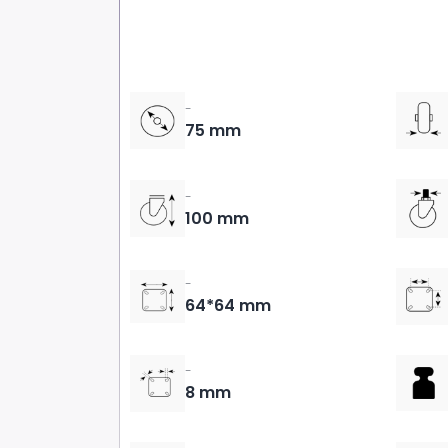
-
75 mm
-
100 mm
-
64*64 mm
-
8 mm