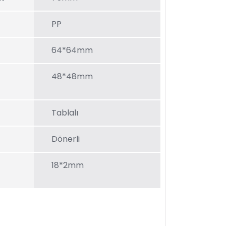
PP
64*64mm
48*48mm
Tablalı
Dönerli
18*2mm