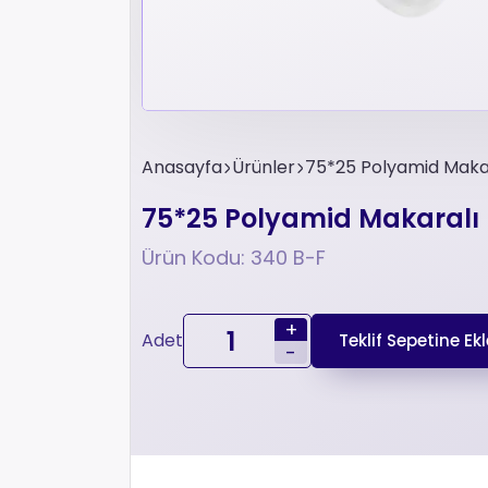
Anasayfa
Ürünler
75*25 Polyamid Makara
75*25 Polyamid Makaralı Bo
Ürün Kodu: 340 B-F
+
Adet
Teklif Sepetine Ekl
-