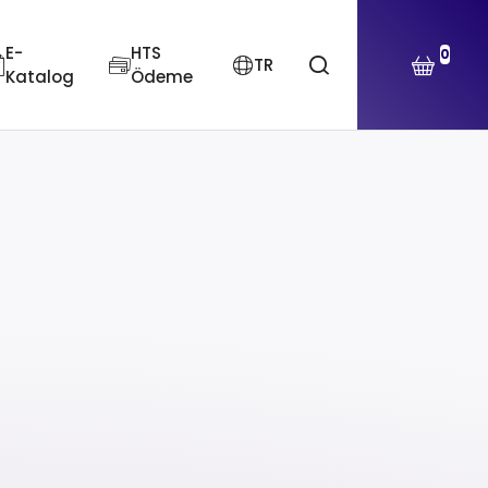
E-
HTS
0
TR
Katalog
Ödeme