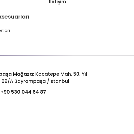
İletişim
ksesuarları
nları
paşa Mağaza:
Kocatepe Mah. 50. Yıl
: 69/A Bayrampaşa /İstanbul
+90 530 044 64 87