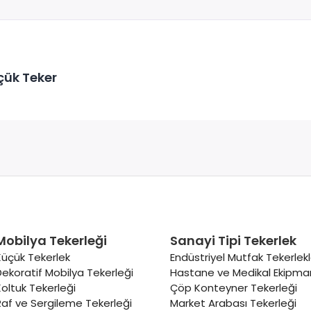
çük Teker
Mobilya Tekerleği
Sanayi Tipi Tekerlek
Küçük Tekerlek
Endüstriyel Mutfak Tekerlekl
Dekoratif Mobilya Tekerleği
Hastane ve Medikal Ekipman
Koltuk Tekerleği
Çöp Konteyner Tekerleği
Raf ve Sergileme Tekerleği
Market Arabası Tekerleği