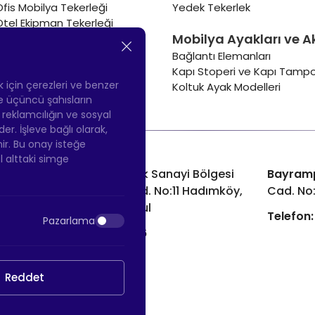
Ofis Mobilya Tekerleği
Yedek Tekerlek
Otel Ekipman Tekerleği
Mobilya Ayakları ve A
Masa Tekerleği
Sehpa Tekerleği
Bağlantı Elemanları
Renkli Mobilya Tekerleği
Kapı Stoperi ve Kapı Tampo
Soğutucu ve Isıtıcı Tekerleği
ek için çerezleri ve benzer
Koltuk Ayak Modelleri
 ve üçüncü şahısların
ş reklamcılığın ve sosyal
 İşleve bağlı olarak,
nir. Bu onay isteğe
ol alttaki simge
Hadımköy Fabrika:
Atatürk Sanayi Bölgesi
Bayram
Ömerli Mah. Uzunçayır Cad. No:11 Hadımköy,
Cad. No
34555 Arnavutköy/İstanbul
Telefon:
Pazarlama
Telefon:
+90 212 640 66 46
Email:
info@htsteker.com
Reddet