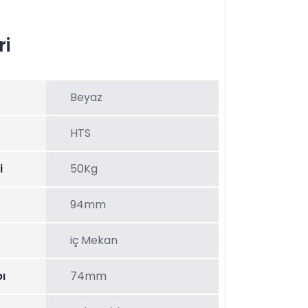
ri
Beyaz
HTS
i
50Kg
94mm
iç Mekan
ı
74mm