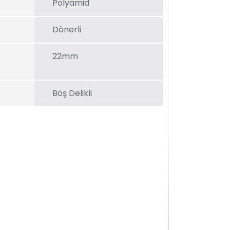
Polyamid
Dönerli
22mm
Böş Delikli