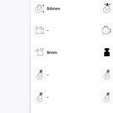
94mm
-
9mm
-
-