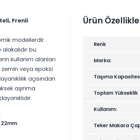
Ürün Özellikle
li, Frenli
mik modellerdir.
Renk
e alakalıdır bu
rin kullanım alanları
Marka:
z zemin veya epoksi
Taşıma Kapasites
ayanıklılık açısından
yüksek aşınma
Toplam Yükseklik
dayanıklıdır.
Kullanım:
22mm
Teker Makara Çap