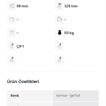
98 mm
3/8 mm
-
-
-
50 kg
ÇİFT
Ürün Özellikleri
Renk
Kırmızı- Şeffaf