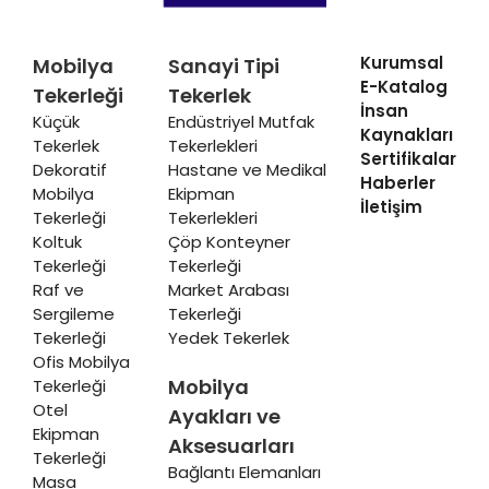
Kurumsal
Mobilya
Sanayi Tipi
E-Katalog
Tekerleği
Tekerlek
İnsan
Küçük
Endüstriyel Mutfak
Kaynakları
Tekerlek
Tekerlekleri
Sertifikalar
Dekoratif
Hastane ve Medikal
Haberler
Mobilya
Ekipman
İletişim
Tekerleği
Tekerlekleri
Koltuk
Çöp Konteyner
Tekerleği
Tekerleği
Raf ve
Market Arabası
Sergileme
Tekerleği
Tekerleği
Yedek Tekerlek
Ofis Mobilya
Mobilya
Tekerleği
Otel
Ayakları ve
Ekipman
Aksesuarları
Tekerleği
Bağlantı Elemanları
Masa