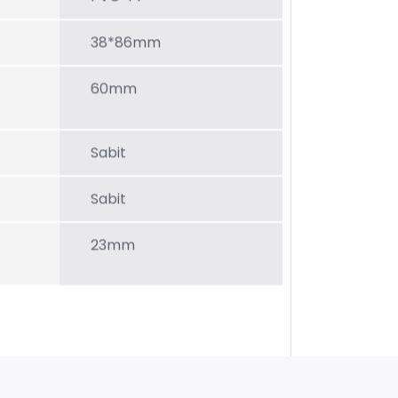
38*86mm
60mm
Sabit
Sabit
23mm