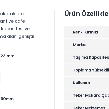
Ürün Özellikle
akaralı teker,
rant ve cafe
a kapasitesi ve
Renk: Kırmızı
a alanı geniştir.
Marka
23 mm
Taşıma Kapasites
Toplama Yüksekli
Kullanım
Teker Makara Çap
60mm
Teker Malzemesi