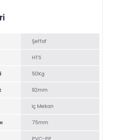
ri
Şeffaf
HTS
i
50Kg
k
92mm
iç Mekan
ı
75mm
PVC-PP