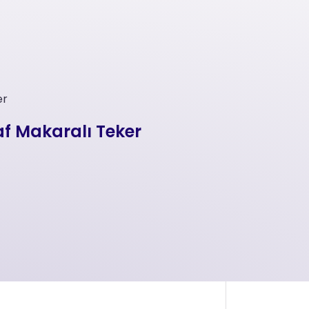
er
af Makaralı Teker