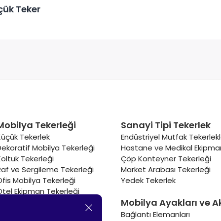
çük Teker
Mobilya Tekerleği
Sanayi Tipi Tekerlek
Küçük Tekerlek
Endüstriyel Mutfak Tekerlekl
Dekoratif Mobilya Tekerleği
Hastane ve Medikal Ekipman
Koltuk Tekerleği
Çöp Konteyner Tekerleği
Raf ve Sergileme Tekerleği
Market Arabası Tekerleği
Ofis Mobilya Tekerleği
Yedek Tekerlek
Otel Ekipman Tekerleği
Mobilya Ayakları ve A
Masa Tekerleği
Sehpa Tekerleği
Bağlantı Elemanları