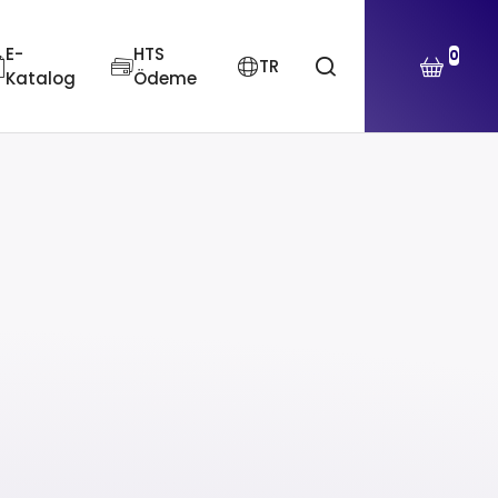
E-
HTS
0
TR
Katalog
Ödeme