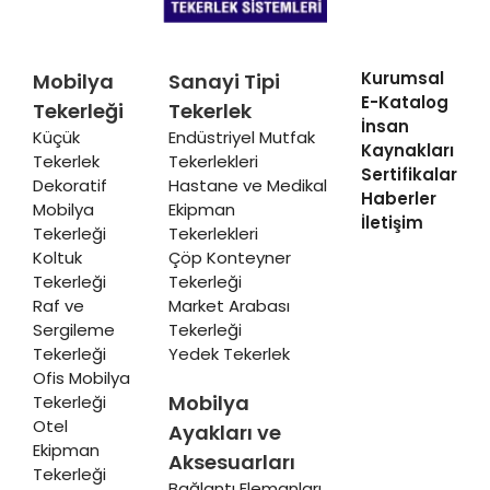
Kurumsal
Mobilya
Sanayi Tipi
E-Katalog
Tekerleği
Tekerlek
İnsan
Küçük
Endüstriyel Mutfak
Kaynakları
Tekerlek
Tekerlekleri
Sertifikalar
Dekoratif
Hastane ve Medikal
Haberler
Mobilya
Ekipman
İletişim
Tekerleği
Tekerlekleri
Koltuk
Çöp Konteyner
Tekerleği
Tekerleği
Raf ve
Market Arabası
Sergileme
Tekerleği
Tekerleği
Yedek Tekerlek
Ofis Mobilya
Mobilya
Tekerleği
Otel
Ayakları ve
Ekipman
Aksesuarları
Tekerleği
Bağlantı Elemanları