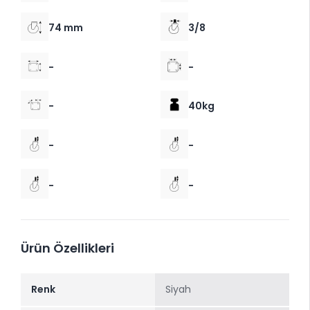
74 mm
3/8
-
-
-
40kg
-
-
-
-
Ürün Özellikleri
Renk
Siyah