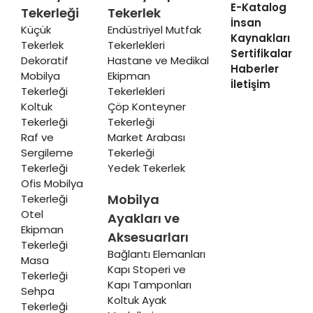
E-Katalog
Tekerleği
Tekerlek
İnsan
Küçük
Endüstriyel Mutfak
Kaynakları
Tekerlek
Tekerlekleri
Sertifikalar
Dekoratif
Hastane ve Medikal
Haberler
Mobilya
Ekipman
İletişim
Tekerleği
Tekerlekleri
Koltuk
Çöp Konteyner
Tekerleği
Tekerleği
Raf ve
Market Arabası
Sergileme
Tekerleği
Tekerleği
Yedek Tekerlek
Ofis Mobilya
Mobilya
Tekerleği
Otel
Ayakları ve
Ekipman
Aksesuarları
Tekerleği
Bağlantı Elemanları
Masa
Kapı Stoperi ve
Tekerleği
Kapı Tamponları
Sehpa
Koltuk Ayak
Tekerleği