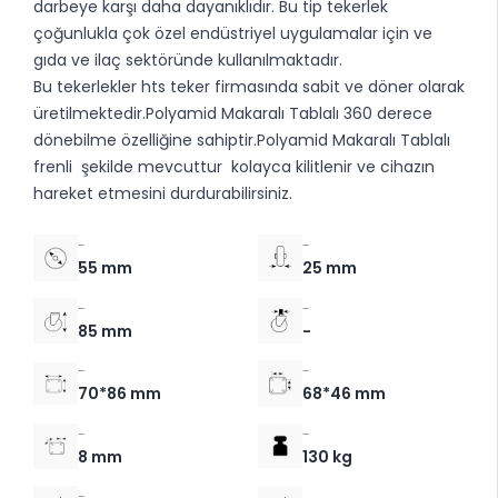
darbeye karşı daha dayanıklıdır. Bu tip tekerlek
çoğunlukla çok özel endüstriyel uygulamalar için ve
gıda ve ilaç sektöründe kullanılmaktadır.
Bu tekerlekler hts teker firmasında sabit ve döner olarak
üretilmektedir.Polyamid Makaralı Tablalı 360 derece
dönebilme özelliğine sahiptir.Polyamid Makaralı Tablalı
frenli şekilde mevcuttur kolayca kilitlenir ve cihazın
hareket etmesini durdurabilirsiniz.
-
-
55 mm
25 mm
-
-
85 mm
-
-
-
70*86 mm
68*46 mm
-
-
8 mm
130 kg
-