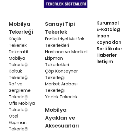
Kurumsal
Mobilya
Sanayi Tipi
E-Katalog
Tekerleği
Tekerlek
İnsan
Küçük
Endüstriyel Mutfak
Kaynakları
Tekerlek
Tekerlekleri
Sertifikalar
Dekoratif
Hastane ve Medikal
Haberler
Mobilya
Ekipman
İletişim
Tekerleği
Tekerlekleri
Koltuk
Çöp Konteyner
Tekerleği
Tekerleği
Raf ve
Market Arabası
Sergileme
Tekerleği
Tekerleği
Yedek Tekerlek
Ofis Mobilya
Mobilya
Tekerleği
Otel
Ayakları ve
Ekipman
Aksesuarları
Tekerleği