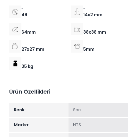
-
-
49
14x2 mm
-
-
64mm
38x38 mm
-
-
27x27 mm
5mm
-
35 kg
Ürün Özellikleri
Renk:
Sarı
Marka:
HTS