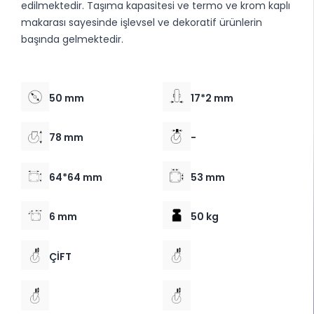
edilmektedir. Taşıma kapasitesi ve termo ve krom kaplı
makarası sayesinde işlevsel ve dekoratif ürünlerin
başında gelmektedir.
50 mm
17*2 mm
78 mm
-
64*64 mm
53 mm
6 mm
50 kg
ÇİFT