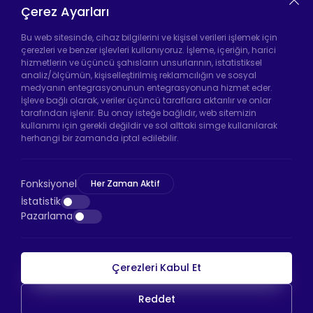
Isıtıcı
Çerez Ayarları
Tekerleği
Bu web sitesinde, cihaz bilgilerini ve kişisel verileri işlemek için
çerezleri ve benzer işlevleri kullanıyoruz. İşleme, içeriğin, harici
hizmetlerin ve üçüncü şahısların unsurlarının, istatistiksel
analiz/ölçümün, kişiselleştirilmiş reklamcılığın ve sosyal
Hadımköy Fabrika:
Atatürk Sanayi Bölgesi
medyanın entegrasyonunun entegrasyonuna hizmet eder.
Ömerli Mah. Uzunçayır Cad. No:11 Hadımköy,
İşleve bağlı olarak, veriler üçüncü taraflara aktarılır ve onlar
34555 Arnavutköy/İstanbul
tarafından işlenir. Bu onay isteğe bağlıdır, web sitemizin
kullanımı için gerekli değildir ve sol alttaki simge kullanılarak
Telefon:
+90 212 640 66 46
herhangi bir zamanda iptal edilebilir.
Email:
info@htsteker.com
Bayrampaşa Mağaza:
Kocatepe Mah. 50. Yıl
Fonksiyonel
Her Zaman Aktif
Cad. No: 69/A Bayrampaşa /İstanbul
İstatistik
Pazarlama
Telefon:
+90 530 044 64 87
Çerezleri Kabul Et
HTS Ödeme
Reddet