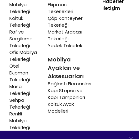
Haberler
Mobilya
Ekipman
İletişim
Tekerleği
Tekerlekleri
Koltuk
Çöp Konteyner
Tekerleği
Tekerleği
Raf ve
Market Arabası
Sergileme
Tekerleği
Tekerleği
Yedek Tekerlek
Ofis Mobilya
Mobilya
Tekerleği
Otel
Ayakları ve
Ekipman
Aksesuarları
Tekerleği
Bağlantı Elemanları
Masa
Kapı Stoperi ve
Tekerleği
Kapı Tamponları
Sehpa
Koltuk Ayak
Tekerleği
Modelleri
Renkli
Mobilya
Tekerleği
Soğutucu ve