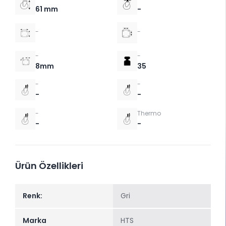
61 mm
-
-
-
-
-
8mm
35
-
-
-
-
-
Thermo
-
-
Ürün Özellikleri
Renk:
Gri
Marka
HTS