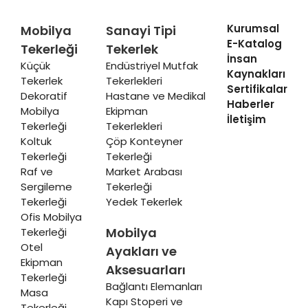
Kurumsal
Mobilya
Sanayi Tipi
E-Katalog
Tekerleği
Tekerlek
İnsan
Küçük
Endüstriyel Mutfak
Kaynakları
Tekerlek
Tekerlekleri
Sertifikalar
Dekoratif
Hastane ve Medikal
Haberler
Mobilya
Ekipman
İletişim
Tekerleği
Tekerlekleri
Koltuk
Çöp Konteyner
Tekerleği
Tekerleği
Raf ve
Market Arabası
Sergileme
Tekerleği
Tekerleği
Yedek Tekerlek
Ofis Mobilya
Mobilya
Tekerleği
Otel
Ayakları ve
Ekipman
Aksesuarları
Tekerleği
Bağlantı Elemanları
Masa
Kapı Stoperi ve
Tekerleği