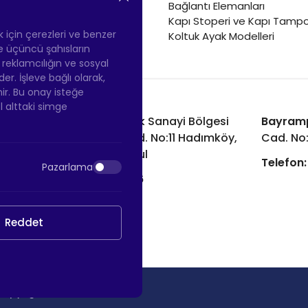
Sehpa Tekerleği
Bağlantı Elemanları
Renkli Mobilya Tekerleği
Kapı Stoperi ve Kapı Tampo
Soğutucu ve Isıtıcı Tekerleği
ek için çerezleri ve benzer
Koltuk Ayak Modelleri
 ve üçüncü şahısların
ş reklamcılığın ve sosyal
 İşleve bağlı olarak,
nir. Bu onay isteğe
ol alttaki simge
Hadımköy Fabrika:
Atatürk Sanayi Bölgesi
Bayram
Ömerli Mah. Uzunçayır Cad. No:11 Hadımköy,
Cad. No
34555 Arnavutköy/İstanbul
Telefon:
Pazarlama
Telefon:
+90 212 640 66 46
Email:
info@htsteker.com
Reddet
Copyright © 2026 |
HTS