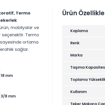
Ürün Özellikle
ekoratif, Termo
Tekerlek
 ürün, mobilyalar ve
Kaplama
ir seçenektir. Termo
ği sayesinde ortama
Renk
erahlık sağlar.
Marka
Taşıma Kapasites
18 mm
Toplama Yüksekli
Kullanım
3/8 mm
Teker Makara Çap