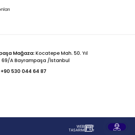
nları
paşa Mağaza:
Kocatepe Mah. 50. Yıl
: 69/A Bayrampaşa /İstanbul
+90 530 044 64 87
WEB
İSTANBUL WEB TASARIM AJANSI - PENT
TASARIM