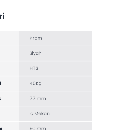
ri
Krom
Siyah
HTS
i
40Kg
k
77 mm
iç Mekan
ı
50 mm