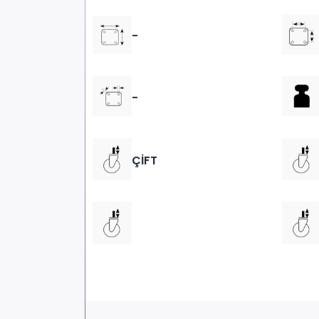
-
-
ÇİFT