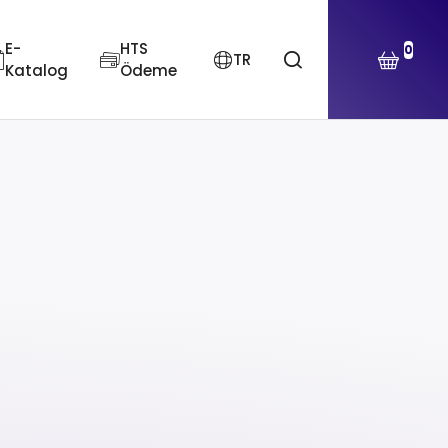
E-
HTS
0
TR
Katalog
Ödeme