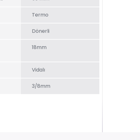
Termo
Dönerli
18mm
Vidalı
3/8mm