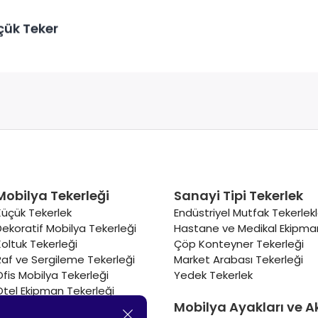
çük Teker
Mobilya Tekerleği
Sanayi Tipi Tekerlek
Küçük Tekerlek
Endüstriyel Mutfak Tekerlekl
Dekoratif Mobilya Tekerleği
Hastane ve Medikal Ekipman
Koltuk Tekerleği
Çöp Konteyner Tekerleği
Raf ve Sergileme Tekerleği
Market Arabası Tekerleği
Ofis Mobilya Tekerleği
Yedek Tekerlek
Otel Ekipman Tekerleği
Mobilya Ayakları ve A
Masa Tekerleği