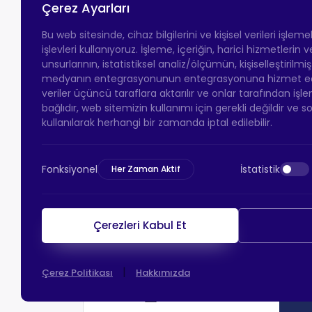
Çerez Ayarları
Bu web sitesinde, cihaz bilgilerini ve kişisel verileri işlem
işlevleri kullanıyoruz. İşleme, içeriğin, harici hizmetlerin
unsurlarının, istatistiksel analiz/ölçümün, kişiselleştirilmi
medyanın entegrasyonunun entegrasyonuna hizmet eder.
veriler üçüncü taraflara aktarılır ve onlar tarafından işle
bağlıdır, web sitemizin kullanımı için gerekli değildir ve s
kullanılarak herhangi bir zamanda iptal edilebilir.
Fonksiyonel
İstatistik
Her Zaman Aktif
Çerezleri Kabul Et
|
Çerez Politikası
Hakkımızda
HTS Ödeme