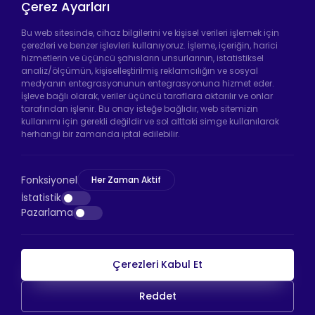
Çerez Ayarları
Tekerleği
Bu web sitesinde, cihaz bilgilerini ve kişisel verileri işlemek için
çerezleri ve benzer işlevleri kullanıyoruz. İşleme, içeriğin, harici
hizmetlerin ve üçüncü şahısların unsurlarının, istatistiksel
analiz/ölçümün, kişiselleştirilmiş reklamcılığın ve sosyal
Hadımköy Fabrika:
Atatürk Sanayi Bölgesi
medyanın entegrasyonunun entegrasyonuna hizmet eder.
Ömerli Mah. Uzunçayır Cad. No:11 Hadımköy,
İşleve bağlı olarak, veriler üçüncü taraflara aktarılır ve onlar
34555 Arnavutköy/İstanbul
tarafından işlenir. Bu onay isteğe bağlıdır, web sitemizin
kullanımı için gerekli değildir ve sol alttaki simge kullanılarak
Telefon:
+90 212 640 66 46
herhangi bir zamanda iptal edilebilir.
Email:
info@htsteker.com
Bayrampaşa Mağaza:
Kocatepe Mah. 50. Yıl
Fonksiyonel
Her Zaman Aktif
Cad. No: 69/A Bayrampaşa /İstanbul
İstatistik
Pazarlama
Telefon:
+90 530 044 64 87
Çerezleri Kabul Et
HTS Ödeme
Reddet