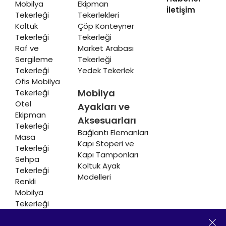
Mobilya
Ekipman
İletişim
Tekerleği
Tekerlekleri
Koltuk
Çöp Konteyner
Tekerleği
Tekerleği
Raf ve
Market Arabası
Sergileme
Tekerleği
Tekerleği
Yedek Tekerlek
Ofis Mobilya
Mobilya
Tekerleği
Otel
Ayakları ve
Ekipman
Aksesuarları
Tekerleği
Bağlantı Elemanları
Masa
Kapı Stoperi ve
Tekerleği
Kapı Tamponları
Sehpa
Koltuk Ayak
Tekerleği
Modelleri
Renkli
Mobilya
Tekerleği
Soğutucu ve
Isıtıcı