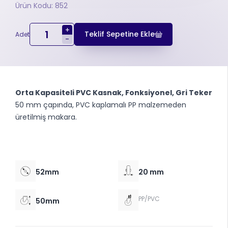
Ürün Kodu: 852
+
Teklif Sepetine Ekle
Adet
-
Orta Kapasiteli PVC Kasnak, Fonksiyonel, Gri Teker
50 mm çapında, PVC kaplamalı PP malzemeden
üretilmiş makara.
52mm
20 mm
PP/PVC
50mm