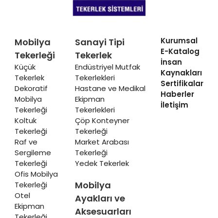
Kurumsal
Mobilya
Sanayi Tipi
E-Katalog
Tekerleği
Tekerlek
İnsan
Küçük
Endüstriyel Mutfak
Kaynakları
Tekerlek
Tekerlekleri
Sertifikalar
Dekoratif
Hastane ve Medikal
Haberler
Mobilya
Ekipman
İletişim
Tekerleği
Tekerlekleri
Koltuk
Çöp Konteyner
Tekerleği
Tekerleği
Raf ve
Market Arabası
Sergileme
Tekerleği
Tekerleği
Yedek Tekerlek
Ofis Mobilya
Mobilya
Tekerleği
Otel
Ayakları ve
Ekipman
Aksesuarları
Tekerleği