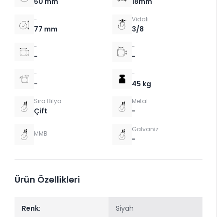
50 mm
18mm
-
Vidalı
77 mm
3/8
-
-
-
-
-
-
-
45 kg
Sıra Bilya
Metal
Çift
-
Galvaniz
MMB
-
Ürün Özellikleri
Renk:
Siyah