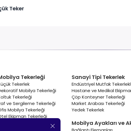
çük Teker
Mobilya Tekerleği
Sanayi Tipi Tekerlek
Küçük Tekerlek
Endüstriyel Mutfak Tekerlekl
Dekoratif Mobilya Tekerleği
Hastane ve Medikal Ekipman
Koltuk Tekerleği
Çöp Konteyner Tekerleği
Raf ve Sergileme Tekerleği
Market Arabası Tekerleği
Ofis Mobilya Tekerleği
Yedek Tekerlek
Otel Ekipman Tekerleği
Mobilya Ayakları ve A
Masa Tekerleği
Sehpa Tekerleği
Bağlantı Elemanları