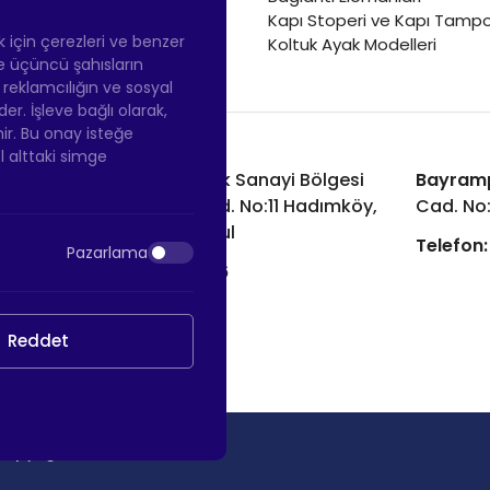
Renkli Mobilya Tekerleği
Kapı Stoperi ve Kapı Tampo
Soğutucu ve Isıtıcı Tekerleği
ek için çerezleri ve benzer
Koltuk Ayak Modelleri
 ve üçüncü şahısların
ş reklamcılığın ve sosyal
 İşleve bağlı olarak,
nir. Bu onay isteğe
ol alttaki simge
Hadımköy Fabrika:
Atatürk Sanayi Bölgesi
Bayram
Ömerli Mah. Uzunçayır Cad. No:11 Hadımköy,
Cad. No
34555 Arnavutköy/İstanbul
Telefon:
Pazarlama
Telefon:
+90 212 640 66 46
Email:
info@htsteker.com
Reddet
Copyright © 2026 |
HTS