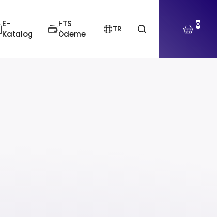
E-
HTS
0
TR
Katalog
Ödeme