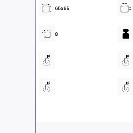
65x65
8