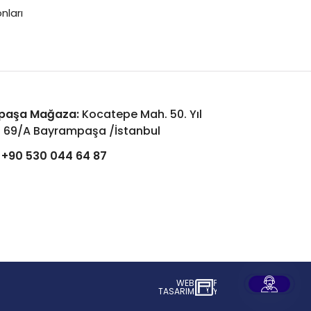
nları
paşa Mağaza:
Kocatepe Mah. 50. Yıl
: 69/A Bayrampaşa /İstanbul
+90 530 044 64 87
WEB
İSTANBUL WEB TASARIM AJANSI - PENT
TASARIM