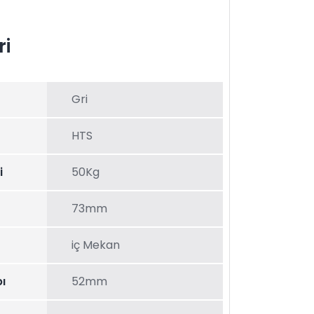
ri
Gri
HTS
i
50Kg
73mm
iç Mekan
ı
52mm