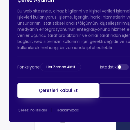
Bu web sitesinde, cihaz bilgilerini ve kişisel verileri işlem
işlevleri kullanıyoruz. İşleme, içeriğin, harici hizmetlerin
unsurlarının, istatistiksel analiz/ölçümün, kişiselleştirilmi
medyanın entegrasyonunun entegrasyonuna hizmet eder.
veriler üçüncü taraflara aktarılır ve onlar tarafından işle
bağlıdır, web sitemizin kullanımı için gerekli değildir ve s
kullanılarak herhangi bir zamanda iptal edilebilir.
Fonksiyonel
İstatistik
Her Zaman Aktif
Çerezleri Kabul Et
|
Çerez Politikası
Hakkımızda
HTS Ödeme