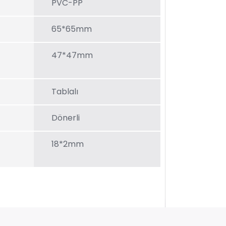
PVC-PP
65*65mm
47*47mm
Tablalı
Dönerli
18*2mm