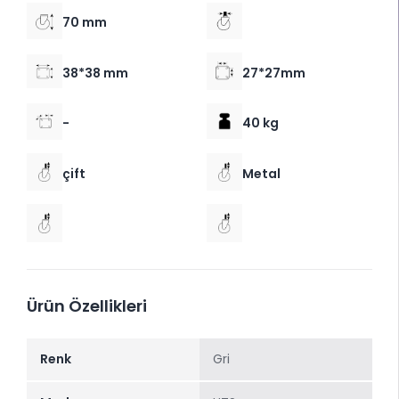
70 mm
38*38 mm
27*27mm
-
40 kg
çift
Metal
Ürün Özellikleri
Renk
Gri