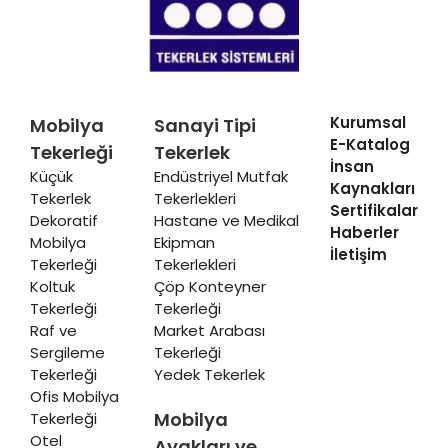
Kurumsal
Mobilya
Sanayi Tipi
E-Katalog
Tekerleği
Tekerlek
İnsan
Küçük
Endüstriyel Mutfak
Kaynakları
Tekerlek
Tekerlekleri
Sertifikalar
Dekoratif
Hastane ve Medikal
Haberler
Mobilya
Ekipman
İletişim
Tekerleği
Tekerlekleri
Koltuk
Çöp Konteyner
Tekerleği
Tekerleği
Raf ve
Market Arabası
Sergileme
Tekerleği
Tekerleği
Yedek Tekerlek
Ofis Mobilya
Mobilya
Tekerleği
Otel
Ayakları ve