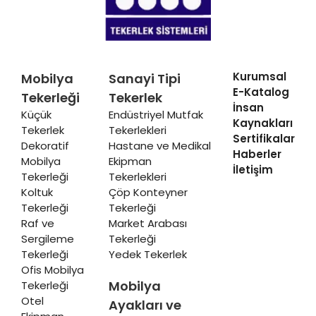
Kurumsal
Mobilya
Sanayi Tipi
E-Katalog
Tekerleği
Tekerlek
İnsan
Küçük
Endüstriyel Mutfak
Kaynakları
Tekerlek
Tekerlekleri
Sertifikalar
Dekoratif
Hastane ve Medikal
Haberler
Mobilya
Ekipman
İletişim
Tekerleği
Tekerlekleri
Koltuk
Çöp Konteyner
Tekerleği
Tekerleği
Raf ve
Market Arabası
Sergileme
Tekerleği
Tekerleği
Yedek Tekerlek
Ofis Mobilya
Mobilya
Tekerleği
Otel
Ayakları ve