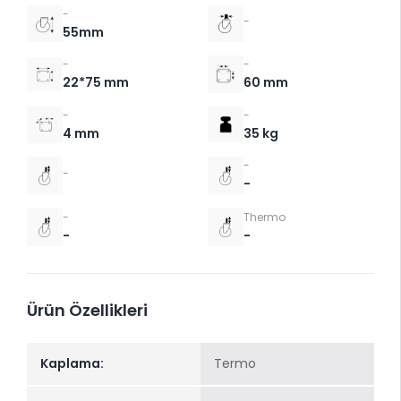
-
-
55mm
-
-
22*75 mm
60 mm
-
-
4 mm
35 kg
-
-
-
-
Thermo
-
-
Ürün Özellikleri
Kaplama:
Termo