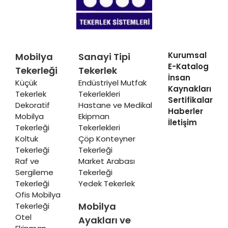
Kurumsal
Mobilya
Sanayi Tipi
E-Katalog
Tekerleği
Tekerlek
İnsan
Küçük
Endüstriyel Mutfak
Kaynakları
Tekerlek
Tekerlekleri
Sertifikalar
Dekoratif
Hastane ve Medikal
Haberler
Mobilya
Ekipman
İletişim
Tekerleği
Tekerlekleri
Koltuk
Çöp Konteyner
Tekerleği
Tekerleği
Raf ve
Market Arabası
Sergileme
Tekerleği
Tekerleği
Yedek Tekerlek
Ofis Mobilya
Mobilya
Tekerleği
Otel
Ayakları ve