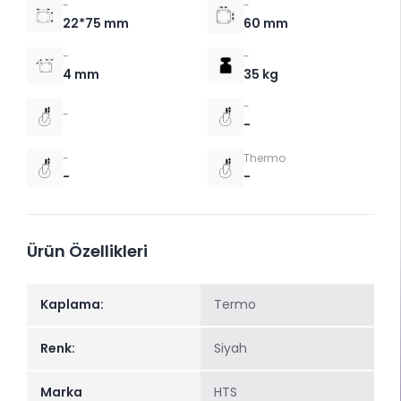
-
-
22*75 mm
60 mm
-
-
4 mm
35 kg
-
-
-
-
Thermo
-
-
Ürün Özellikleri
Kaplama:
Termo
Renk:
Siyah
Marka
HTS