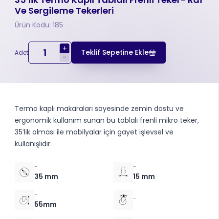
Ve Sergileme Tekerleri
Ürün Kodu: 185
+
Teklif Sepetine Ekle
Adet
-
Termo kaplı makaraları sayesinde zemin dostu ve
ergonomik kullanım sunan bu tablalı frenli mikro teker,
35’lik olması ile mobilyalar için gayet işlevsel ve
kullanışlıdır.
-
-
35 mm
15 mm
-
-
55mm