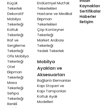
İnsan
Küçük
Endüstriyel Mutfak
Kaynakları
Tekerlek
Tekerlekleri
Sertifikalar
Dekoratif
Hastane ve Medikal
Haberler
Mobilya
Ekipman
İletişim
Tekerleği
Tekerlekleri
Koltuk
Çöp Konteyner
Tekerleği
Tekerleği
Raf ve
Market Arabası
Sergileme
Tekerleği
Tekerleği
Yedek Tekerlek
Ofis Mobilya
Mobilya
Tekerleği
Otel
Ayakları ve
Ekipman
Aksesuarları
Tekerleği
Bağlantı Elemanları
Masa
Kapı Stoperi ve
Tekerleği
Kapı Tamponları
Sehpa
Koltuk Ayak
Tekerleği
Modelleri
Renkli