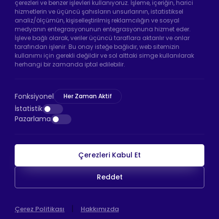
çerezleri ve benzer işlevleri kullanıyoruz. İşleme, içeriğin, harici
hizmetlerin ve üçüncü şahısların unsurlarının, istatistiksel
analiz/ölçümün, kişiselleştirilmiş reklamcılığın ve sosyal
Hadımköy Fabrika:
Atatürk Sanayi Bölgesi
medyanın entegrasyonunun entegrasyonuna hizmet eder.
Ömerli Mah. Uzunçayır Cad. No:11 Hadımköy,
İşleve bağlı olarak, veriler üçüncü taraflara aktarılır ve onlar
34555 Arnavutköy/İstanbul
tarafından işlenir. Bu onay isteğe bağlıdır, web sitemizin
kullanımı için gerekli değildir ve sol alttaki simge kullanılarak
Telefon:
+90 212 640 66 46
herhangi bir zamanda iptal edilebilir.
Email:
info@htsteker.com
Bayrampaşa Mağaza:
Kocatepe Mah. 50. Yıl
Fonksiyonel
Her Zaman Aktif
Cad. No: 69/A Bayrampaşa /İstanbul
İstatistik
Pazarlama
Telefon:
+90 530 044 64 87
Çerezleri Kabul Et
HTS Ödeme
Reddet
Copyright © 2026 |
HTS
WEB
|
Çerez Politikası
Hakkımızda
İSTANBUL WEB TASARIM AJANSI - PENTA YAZILI
TASARIM