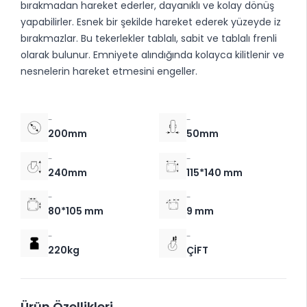
bırakmadan hareket ederler, dayanıklı ve kolay dönüş
yapabilirler. Esnek bir şekilde hareket ederek yüzeyde iz
bırakmazlar. Bu tekerlekler tablalı, sabit ve tablalı frenli
olarak bulunur. Emniyete alındığında kolayca kilitlenir ve
nesnelerin hareket etmesini engeller.
-
-
200mm
50mm
-
-
240mm
115*140 mm
-
-
80*105 mm
9 mm
-
-
220kg
ÇİFT
Ürün Özellikleri