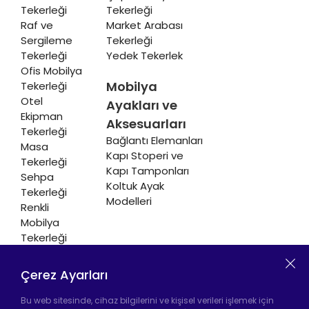
Tekerleği
Tekerleği
Raf ve
Market Arabası
Sergileme
Tekerleği
Tekerleği
Yedek Tekerlek
Ofis Mobilya
Mobilya
Tekerleği
Otel
Ayakları ve
Ekipman
Aksesuarları
Tekerleği
Bağlantı Elemanları
Masa
Kapı Stoperi ve
Tekerleği
Kapı Tamponları
Sehpa
Koltuk Ayak
Tekerleği
Modelleri
Renkli
Mobilya
Tekerleği
Soğutucu ve
Isıtıcı
Çerez Ayarları
Tekerleği
Bu web sitesinde, cihaz bilgilerini ve kişisel verileri işlemek için