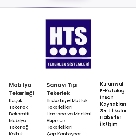
Kurumsal
Mobilya
Sanayi Tipi
E-Katalog
Tekerleği
Tekerlek
İnsan
Küçük
Endüstriyel Mutfak
Kaynakları
Tekerlek
Tekerlekleri
Sertifikalar
Dekoratif
Hastane ve Medikal
Haberler
Mobilya
Ekipman
İletişim
Tekerleği
Tekerlekleri
Koltuk
Çöp Konteyner