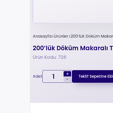
Anasayfa
Ürünler
200’lük Döküm Makaral
200’lük Döküm Makaralı Ta
Ürün Kodu: 726
+
Adet
Teklif Sepetine Ekl
-