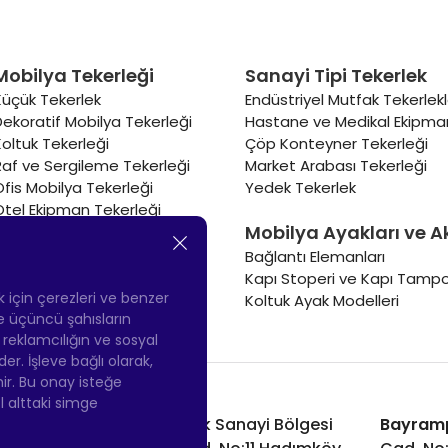
Mobilya Tekerleği
Sanayi Tipi Tekerlek
Küçük Tekerlek
Endüstriyel Mutfak Tekerlekl
Dekoratif Mobilya Tekerleği
Hastane ve Medikal Ekipman
Koltuk Tekerleği
Çöp Konteyner Tekerleği
Raf ve Sergileme Tekerleği
Market Arabası Tekerleği
Ofis Mobilya Tekerleği
Yedek Tekerlek
Otel Ekipman Tekerleği
Mobilya Ayakları ve A
Masa Tekerleği
Sehpa Tekerleği
Bağlantı Elemanları
Renkli Mobilya Tekerleği
Kapı Stoperi ve Kapı Tampo
Soğutucu ve Isıtıcı Tekerleği
ek için çerezleri ve benzer
Koltuk Ayak Modelleri
 ve üçüncü şahısların
ş reklamcılığın ve sosyal
 İşleve bağlı olarak,
nir. Bu onay isteğe
ol alttaki simge
Hadımköy Fabrika:
Atatürk Sanayi Bölgesi
Bayram