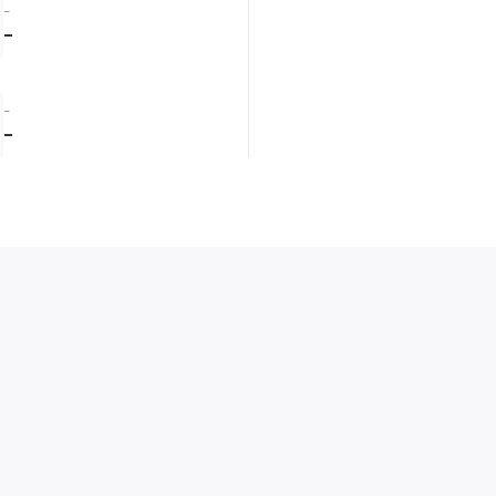
-
-
-
-