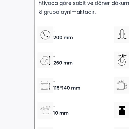
ihtiyaca göre sabit ve döner döküm
iki gruba ayrılmaktadır.
-
200 mm
-
260 mm
-
115*140 mm
-
10 mm