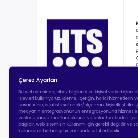
Çerez Ayarları
Bu web sitesinde, cihaz bilgilerini ve kişisel verileri işlem
işlevleri kullanıyoruz. İşleme, içeriğin, harici hizmetlerin
unsurlarının, istatistiksel analiz/ölçümün, kişiselleştirilmi
medyanın entegrasyonunun entegrasyonuna hizmet eder.
veriler üçüncü taraflara aktarılır ve onlar tarafından işle
bağlıdır, web sitemizin kullanımı için gerekli değildir ve s
kullanılarak herhangi bir zamanda iptal edilebilir.