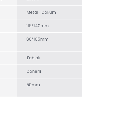
Metal- Döküm
115*140mm
80*105mm
Tablalı
Dönerli
50mm