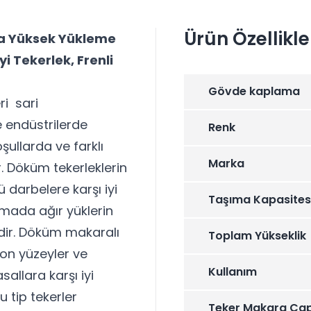
Ürün Özellikle
ra Yüksek Yükleme
i Tekerlek, Frenli
Gövde kaplama
ri sari
 endüstrilerde
Renk
oşullarda ve farklı
Marka
ir. Döküm tekerleklerin
darbelere karşı iyi
Taşıma Kapasites
mada ağır yüklerin
dir. Döküm makaralı
Toplam Yükseklik
on yüzeyler ve
Kullanım
allara karşı iyi
u tip tekerler
Teker Makara Çap