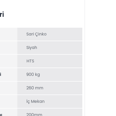
ri
Sari Çinko
Siyah
HTS
i
900 kg
260 mm
İç Mekan
ı
200mm