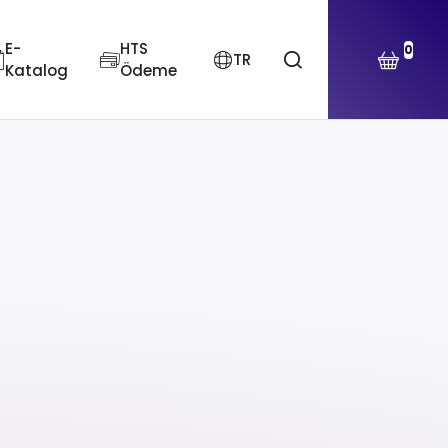
E-
HTS
0
TR
Katalog
Ödeme