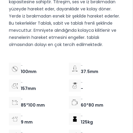
kapasitesine sahiptir. Titreşim, ses ve iz bırakmadan
yüzeyde hareket eder, dayanıklıdır ve kolay döner.
Yerde iz bırakmadan esnek bir şekilde hareket ederler.
Bu tekerlekler Tablalı, sabit ve tablalı frenli şeklinde
mevcuttur. Emniyete alındığında kolayca kilitlenir ve
nesnelerin hareket etmesini engeller. tablalı
olmasından dolayı en çok tercih edilmektedir.
-
-
100mm
37.5mm
-
-
157mm
-
-
-
85*100 mm
60*80 mm
-
-
9 mm
125kg
-
-