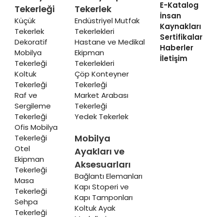
E-Katalog
Tekerleği
Tekerlek
İnsan
Küçük
Endüstriyel Mutfak
Kaynakları
Tekerlek
Tekerlekleri
Sertifikalar
Dekoratif
Hastane ve Medikal
Haberler
Mobilya
Ekipman
İletişim
Tekerleği
Tekerlekleri
Koltuk
Çöp Konteyner
Tekerleği
Tekerleği
Raf ve
Market Arabası
Sergileme
Tekerleği
Tekerleği
Yedek Tekerlek
Ofis Mobilya
Mobilya
Tekerleği
Otel
Ayakları ve
Ekipman
Aksesuarları
Tekerleği
Bağlantı Elemanları
Masa
Kapı Stoperi ve
Tekerleği
Kapı Tamponları
Sehpa
Koltuk Ayak
Tekerleği