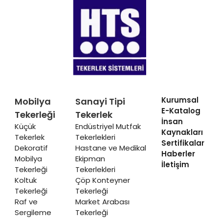
Kurumsal
Mobilya
Sanayi Tipi
E-Katalog
Tekerleği
Tekerlek
İnsan
Küçük
Endüstriyel Mutfak
Kaynakları
Tekerlek
Tekerlekleri
Sertifikalar
Dekoratif
Hastane ve Medikal
Haberler
Mobilya
Ekipman
İletişim
Tekerleği
Tekerlekleri
Koltuk
Çöp Konteyner
Tekerleği
Tekerleği
Raf ve
Market Arabası
Sergileme
Tekerleği