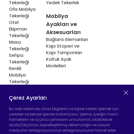
Tekerleği
Yedek Tekerlek
Ofis Mobilya
Mobilya
Tekerleği
Otel
Ayakları ve
Ekipman
Aksesuarları
Tekerleği
Bağlantı Elemanları
Masa
Kapı Stoperi ve
Tekerleği
Kapı Tamponları
Sehpa
Koltuk Ayak
Tekerleği
Modelleri
Renkli
Mobilya
Tekerleği
Soğutucu ve
Isıtıcı
Çerez Ayarları
Tekerleği
Bu web sitesinde, cihaz bilgilerini ve kişisel verileri işlemek için
çerezleri ve benzer işlevleri kullanıyoruz. İşleme, içeriğin, harici
hizmetlerin ve üçüncü şahısların unsurlarının, istatistiksel
analiz/ölçümün, kişiselleştirilmiş reklamcılığın ve sosyal
Hadımköy Fabrika:
Atatürk Sanayi Bölgesi
medyanın entegrasyonunun entegrasyonuna hizmet eder.
Ömerli Mah. Uzunçayır Cad. No:11 Hadımköy,