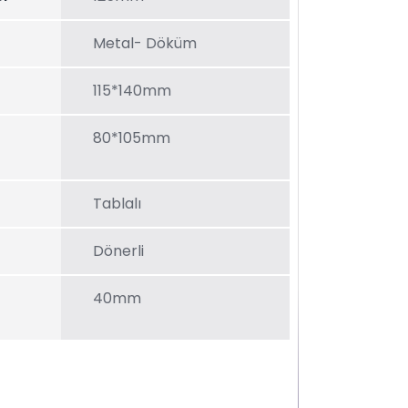
Metal- Döküm
115*140mm
80*105mm
Tablalı
Dönerli
40mm