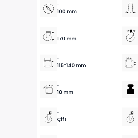
-
100 mm
-
170 mm
-
115*140 mm
-
10 mm
-
Çift