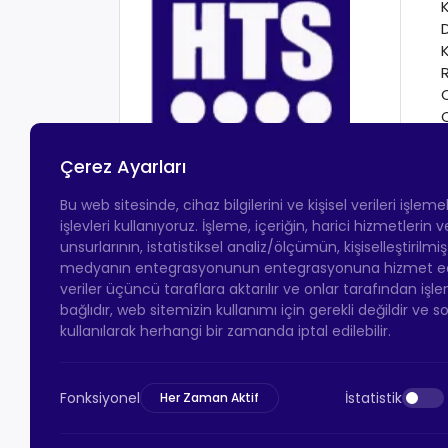
Çerez Ayarları
Bu web sitesinde, cihaz bilgilerini ve kişisel verileri işlem
işlevleri kullanıyoruz. İşleme, içeriğin, harici hizmetlerin
unsurlarının, istatistiksel analiz/ölçümün, kişiselleştirilmi
medyanın entegrasyonunun entegrasyonuna hizmet eder.
veriler üçüncü taraflara aktarılır ve onlar tarafından işle
bağlıdır, web sitemizin kullanımı için gerekli değildir ve s
kullanılarak herhangi bir zamanda iptal edilebilir.
Fonksiyonel
İstatistik
Her Zaman Aktif