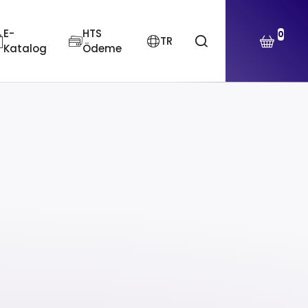
E-
HTS
0
TR
Katalog
Ödeme