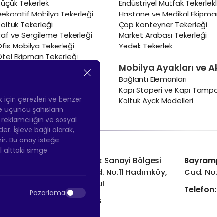
Küçük Tekerlek
Endüstriyel Mutfak Tekerlekl
Dekoratif Mobilya Tekerleği
Hastane ve Medikal Ekipman
Koltuk Tekerleği
Çöp Konteyner Tekerleği
Raf ve Sergileme Tekerleği
Market Arabası Tekerleği
Ofis Mobilya Tekerleği
Yedek Tekerlek
Otel Ekipman Tekerleği
Mobilya Ayakları ve A
Masa Tekerleği
Sehpa Tekerleği
Bağlantı Elemanları
Renkli Mobilya Tekerleği
Kapı Stoperi ve Kapı Tampo
Soğutucu ve Isıtıcı Tekerleği
ek için çerezleri ve benzer
Koltuk Ayak Modelleri
 ve üçüncü şahısların
ş reklamcılığın ve sosyal
 İşleve bağlı olarak,
nir. Bu onay isteğe
ol alttaki simge
Hadımköy Fabrika:
Atatürk Sanayi Bölgesi
Bayram
Ömerli Mah. Uzunçayır Cad. No:11 Hadımköy,
Cad. No
34555 Arnavutköy/İstanbul
Telefon:
Pazarlama
Telefon:
+90 212 640 66 46