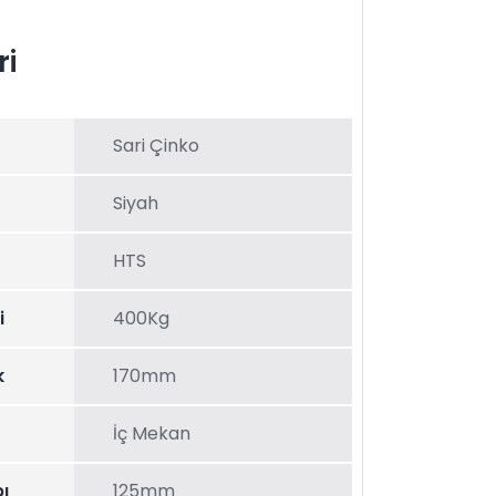
ri
Sari Çinko
Siyah
HTS
i
400Kg
k
170mm
İç Mekan
ı
125mm