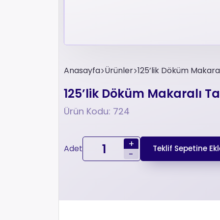
Anasayfa
Ürünler
125’lik Döküm Makaral
125’lik Döküm Makaralı Tab
Ürün Kodu: 724
+
Adet
Teklif Sepetine Ekl
-