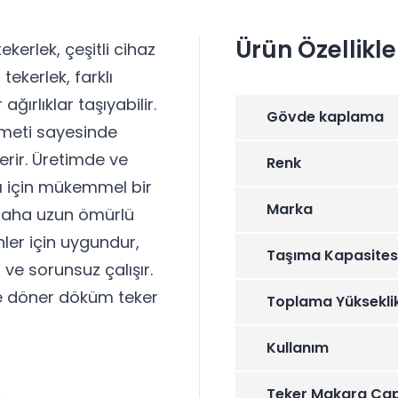
Ürün Özellikle
ekerlek, çeşitli cihaz
tekerlek, farklı
ağırlıklar taşıyabilir.
Gövde kaplama
meti sayesinde
erir. Üretimde ve
Renk
ı için mükemmel bir
Marka
 daha uzun ömürlü
ler için uygundur,
Taşıma Kapasites
 ve sorunsuz çalışır.
 ve döner döküm teker
Toplama Yüksekli
Kullanım
Teker Makara Çap