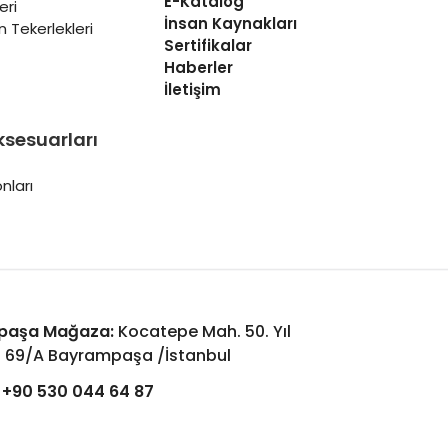
E-Katalog
eri
İnsan Kaynakları
 Tekerlekleri
Sertifikalar
Haberler
İletişim
ksesuarları
nları
paşa Mağaza:
Kocatepe Mah. 50. Yıl
: 69/A Bayrampaşa /İstanbul
+90 530 044 64 87