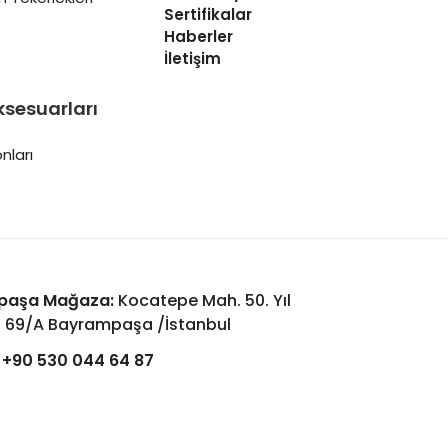
Sertifikalar
Haberler
İletişim
ksesuarları
nları
paşa Mağaza:
Kocatepe Mah. 50. Yıl
: 69/A Bayrampaşa /İstanbul
+90 530 044 64 87