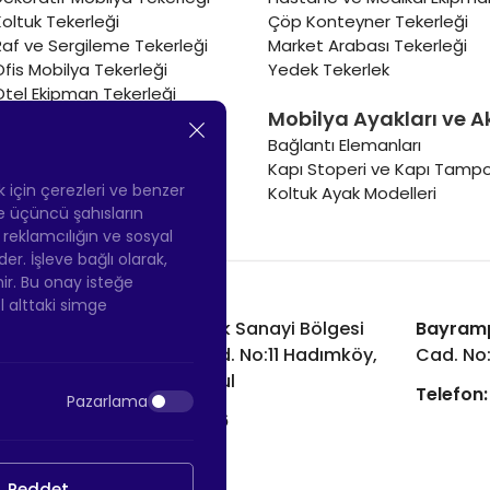
Koltuk Tekerleği
Çöp Konteyner Tekerleği
Raf ve Sergileme Tekerleği
Market Arabası Tekerleği
Ofis Mobilya Tekerleği
Yedek Tekerlek
Otel Ekipman Tekerleği
Mobilya Ayakları ve A
Masa Tekerleği
Sehpa Tekerleği
Bağlantı Elemanları
Renkli Mobilya Tekerleği
Kapı Stoperi ve Kapı Tampo
Soğutucu ve Isıtıcı Tekerleği
ek için çerezleri ve benzer
Koltuk Ayak Modelleri
 ve üçüncü şahısların
ş reklamcılığın ve sosyal
 İşleve bağlı olarak,
nir. Bu onay isteğe
ol alttaki simge
Hadımköy Fabrika:
Atatürk Sanayi Bölgesi
Bayram
Ömerli Mah. Uzunçayır Cad. No:11 Hadımköy,
Cad. No
34555 Arnavutköy/İstanbul
Telefon:
Pazarlama
Telefon:
+90 212 640 66 46
Email:
info@htsteker.com
Reddet