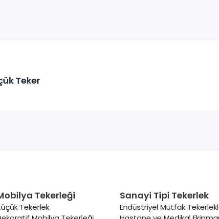
çük Teker
Mobilya Tekerleği
Sanayi Tipi Tekerlek
Küçük Tekerlek
Endüstriyel Mutfak Tekerlekl
Dekoratif Mobilya Tekerleği
Hastane ve Medikal Ekipman