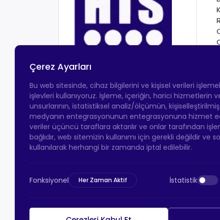
Çerez Ayarları
Bu web sitesinde, cihaz bilgilerini ve kişisel verileri işlem
işlevleri kullanıyoruz. İşleme, içeriğin, harici hizmetlerin
unsurlarının, istatistiksel analiz/ölçümün, kişiselleştirilmi
medyanın entegrasyonunun entegrasyonuna hizmet eder.
veriler üçüncü taraflara aktarılır ve onlar tarafından işle
bağlıdır, web sitemizin kullanımı için gerekli değildir ve s
kullanılarak herhangi bir zamanda iptal edilebilir.
Fonksiyonel
İstatistik
Her Zaman Aktif
Çerezleri Kabul Et