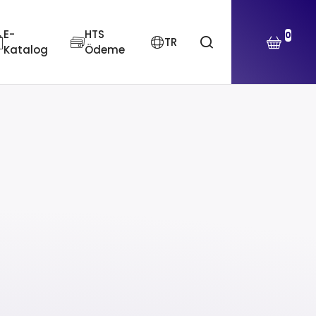
E-
HTS
0
TR
Katalog
Ödeme