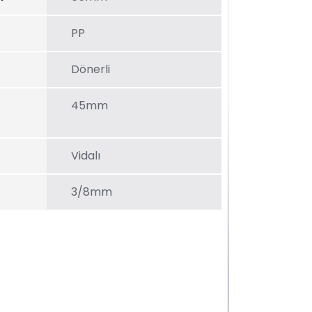
PP
Dönerli
45mm
Vidalı
3/8mm