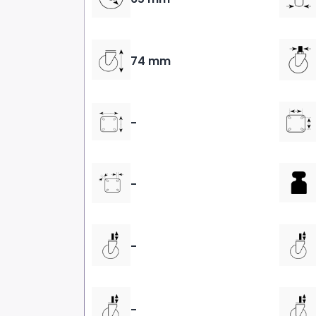
74 mm
-
-
-
-