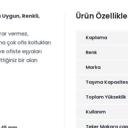
Ürün Özellikle
 Uygun, Renkli,
arar vermez,
Kaplama
 çok ofis koltukları
ve ofiste eşyaları
Renk
tiğiniz bir alan
Marka
Taşıma Kapasites
Toplam Yükseklik
Kullanım
Teker Makara çap
45 mm