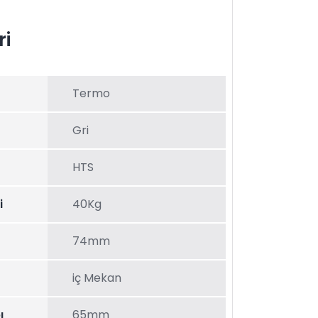
ri
Termo
Gri
HTS
i
40Kg
74mm
iç Mekan
ı
65mm