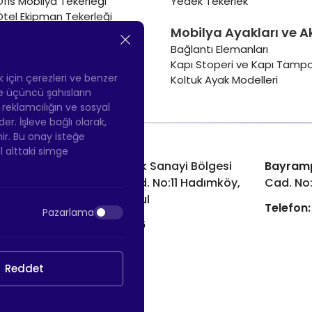
Ofis Mobilya Tekerleği
Yedek Tekerlek
Otel Ekipman Tekerleği
Mobilya Ayakları ve A
Masa Tekerleği
Sehpa Tekerleği
Bağlantı Elemanları
Renkli Mobilya Tekerleği
Kapı Stoperi ve Kapı Tampo
Soğutucu ve Isıtıcı Tekerleği
ek için çerezleri ve benzer
Koltuk Ayak Modelleri
 ve üçüncü şahısların
ş reklamcılığın ve sosyal
 İşleve bağlı olarak,
nir. Bu onay isteğe
ol alttaki simge
Hadımköy Fabrika:
Atatürk Sanayi Bölgesi
Bayram
Ömerli Mah. Uzunçayır Cad. No:11 Hadımköy,
Cad. No
34555 Arnavutköy/İstanbul
Telefon:
Pazarlama
Telefon:
+90 212 640 66 46
Email:
info@htsteker.com
Reddet