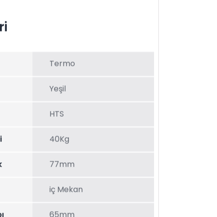
ri
Termo
Yeşil
HTS
i
40Kg
k
77mm
iç Mekan
ı
65mm