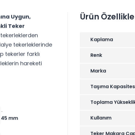
Ürün Özellikle
mına Uygun,
kli Teker
 tekerleklerden
Kaplama
dalye tekerleklerinde
p tekerler farklı
Renk
leklerin hareketi
Marka
Taşıma Kapasites
Toplama Yüksekli
-
Kullanım
45 mm
Teker Makara Çap