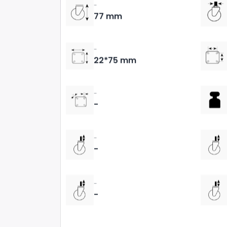
-
77 mm
-
22*75 mm
-
-
-
-
-
-