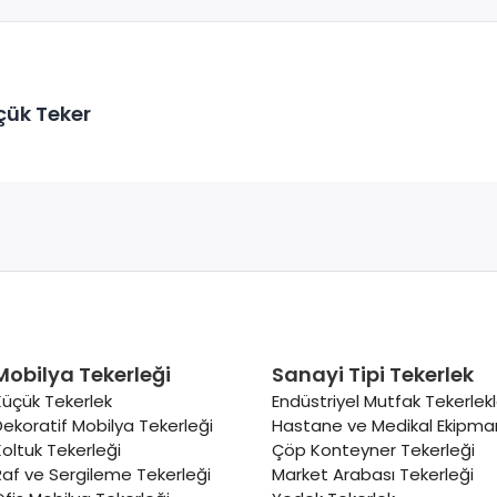
çük Teker
Mobilya Tekerleği
Sanayi Tipi Tekerlek
Küçük Tekerlek
Endüstriyel Mutfak Tekerlekl
Dekoratif Mobilya Tekerleği
Hastane ve Medikal Ekipman
Koltuk Tekerleği
Çöp Konteyner Tekerleği
Raf ve Sergileme Tekerleği
Market Arabası Tekerleği