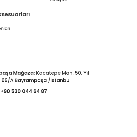
ksesuarları
nları
paşa Mağaza:
Kocatepe Mah. 50. Yıl
: 69/A Bayrampaşa /İstanbul
+90 530 044 64 87