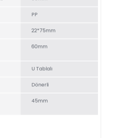
PP
22*75mm
60mm
U Tablalı
Dönerli
45mm