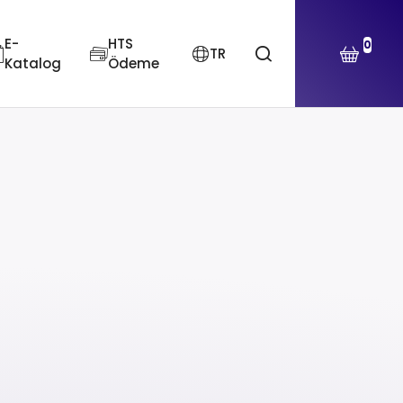
E-
HTS
0
TR
Katalog
Ödeme