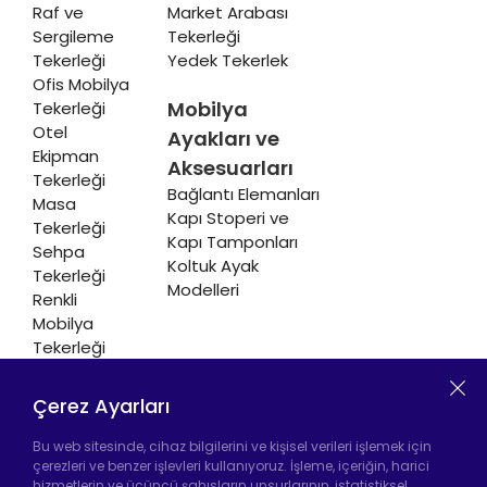
Raf ve
Market Arabası
Sergileme
Tekerleği
Tekerleği
Yedek Tekerlek
Ofis Mobilya
Mobilya
Tekerleği
Otel
Ayakları ve
Ekipman
Aksesuarları
Tekerleği
Bağlantı Elemanları
Masa
Kapı Stoperi ve
Tekerleği
Kapı Tamponları
Sehpa
Koltuk Ayak
Tekerleği
Modelleri
Renkli
Mobilya
Tekerleği
Soğutucu ve
Isıtıcı
Çerez Ayarları
Tekerleği
Bu web sitesinde, cihaz bilgilerini ve kişisel verileri işlemek için
çerezleri ve benzer işlevleri kullanıyoruz. İşleme, içeriğin, harici
hizmetlerin ve üçüncü şahısların unsurlarının, istatistiksel