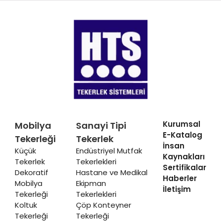
Kurumsal
Mobilya
Sanayi Tipi
E-Katalog
Tekerleği
Tekerlek
İnsan
Küçük
Endüstriyel Mutfak
Kaynakları
Tekerlek
Tekerlekleri
Sertifikalar
Dekoratif
Hastane ve Medikal
Haberler
Mobilya
Ekipman
İletişim
Tekerleği
Tekerlekleri
Koltuk
Çöp Konteyner
Tekerleği
Tekerleği