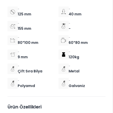
-
-
125 mm
40 mm
-
-
155 mm
-
-
-
80*100 mm
60*80 mm
-
-
9 mm
120kg
-
-
Çift Sıra Bilya
Metal
-
-
Polyamıd
Galvaniz
Ürün Özellikleri