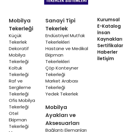
Kurumsal
Mobilya
Sanayi Tipi
E-Katalog
Tekerleği
Tekerlek
İnsan
Küçük
Endüstriyel Mutfak
Kaynakları
Tekerlek
Tekerlekleri
Sertifikalar
Dekoratif
Hastane ve Medikal
Haberler
Mobilya
Ekipman
İletişim
Tekerleği
Tekerlekleri
Koltuk
Çöp Konteyner
Tekerleği
Tekerleği
Raf ve
Market Arabası
Sergileme
Tekerleği
Tekerleği
Yedek Tekerlek
Ofis Mobilya
Mobilya
Tekerleği
Otel
Ayakları ve
Ekipman
Aksesuarları
Tekerleği
Bağlantı Elemanları