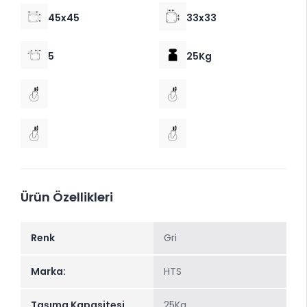
45x45
33x33
5
25Kg
Ürün Özellikleri
Renk
Gri
Marka:
HTS
Taşıma Kapasitesi
25Kg