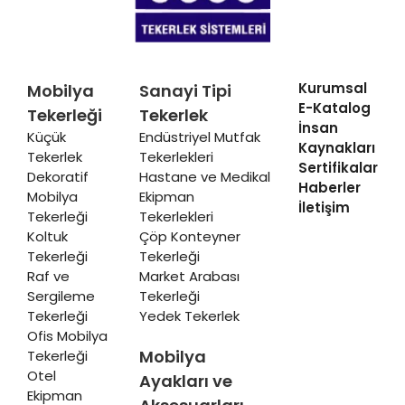
Kurumsal
Mobilya
Sanayi Tipi
E-Katalog
Tekerleği
Tekerlek
İnsan
Küçük
Endüstriyel Mutfak
Kaynakları
Tekerlek
Tekerlekleri
Sertifikalar
Dekoratif
Hastane ve Medikal
Haberler
Mobilya
Ekipman
İletişim
Tekerleği
Tekerlekleri
Koltuk
Çöp Konteyner
Tekerleği
Tekerleği
Raf ve
Market Arabası
Sergileme
Tekerleği
Tekerleği
Yedek Tekerlek
Ofis Mobilya
Mobilya
Tekerleği
Otel
Ayakları ve
Ekipman