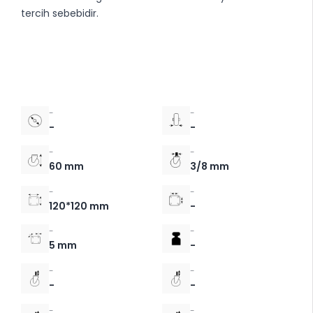
tercih sebebidir.
-
-
-
-
-
-
60 mm
3/8 mm
-
-
120*120 mm
-
-
-
5 mm
-
-
-
-
-
-
-