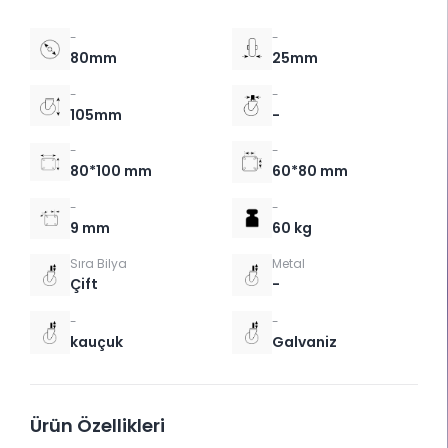
-
-
80mm
25mm
-
-
105mm
-
-
-
80*100 mm
60*80 mm
-
-
9 mm
60 kg
Sıra Bilya
Metal
Çift
-
-
-
kauçuk
Galvaniz
Ürün Özellikleri