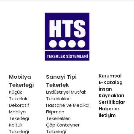
Kurumsal
Mobilya
Sanayi Tipi
E-Katalog
Tekerleği
Tekerlek
İnsan
Küçük
Endüstriyel Mutfak
Kaynakları
Tekerlek
Tekerlekleri
Sertifikalar
Dekoratif
Hastane ve Medikal
Haberler
Mobilya
Ekipman
İletişim
Tekerleği
Tekerlekleri
Koltuk
Çöp Konteyner
Tekerleği
Tekerleği