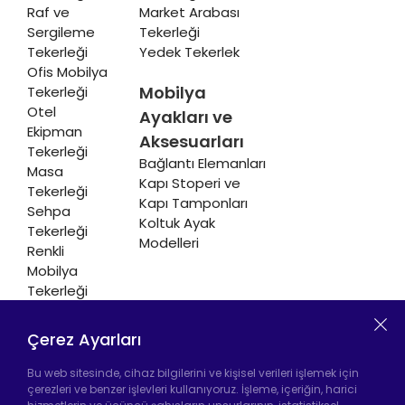
Raf ve
Market Arabası
Sergileme
Tekerleği
Tekerleği
Yedek Tekerlek
Ofis Mobilya
Mobilya
Tekerleği
Otel
Ayakları ve
Ekipman
Aksesuarları
Tekerleği
Bağlantı Elemanları
Masa
Kapı Stoperi ve
Tekerleği
Kapı Tamponları
Sehpa
Koltuk Ayak
Tekerleği
Modelleri
Renkli
Mobilya
Tekerleği
Soğutucu ve
Isıtıcı
Çerez Ayarları
Tekerleği
Bu web sitesinde, cihaz bilgilerini ve kişisel verileri işlemek için
çerezleri ve benzer işlevleri kullanıyoruz. İşleme, içeriğin, harici