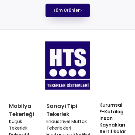
Tüm Ürünler
Kurumsal
Mobilya
Sanayi Tipi
E-Katalog
Tekerleği
Tekerlek
İnsan
Küçük
Endüstriyel Mutfak
Kaynakları
Tekerlek
Tekerlekleri
Sertifikalar
Dekoratif
Hastane ve Medikal