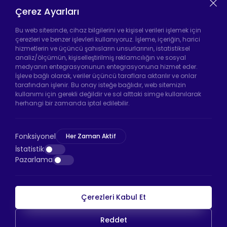
Isıtıcı
Çerez Ayarları
Tekerleği
Bu web sitesinde, cihaz bilgilerini ve kişisel verileri işlemek için
çerezleri ve benzer işlevleri kullanıyoruz. İşleme, içeriğin, harici
hizmetlerin ve üçüncü şahısların unsurlarının, istatistiksel
analiz/ölçümün, kişiselleştirilmiş reklamcılığın ve sosyal
Hadımköy Fabrika:
Atatürk Sanayi Bölgesi
medyanın entegrasyonunun entegrasyonuna hizmet eder.
Ömerli Mah. Uzunçayır Cad. No:11 Hadımköy,
İşleve bağlı olarak, veriler üçüncü taraflara aktarılır ve onlar
34555 Arnavutköy/İstanbul
tarafından işlenir. Bu onay isteğe bağlıdır, web sitemizin
kullanımı için gerekli değildir ve sol alttaki simge kullanılarak
Telefon:
+90 212 640 66 46
herhangi bir zamanda iptal edilebilir.
Email:
info@htsteker.com
Bayrampaşa Mağaza:
Kocatepe Mah. 50. Yıl
Fonksiyonel
Her Zaman Aktif
Cad. No: 69/A Bayrampaşa /İstanbul
İstatistik
Pazarlama
Telefon:
+90 530 044 64 87
Çerezleri Kabul Et
HTS Ödeme
Reddet