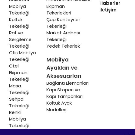
Haberler
Mobilya
Ekipman
İletişim
Tekerleği
Tekerlekleri
Koltuk
Çöp Konteyner
Tekerleği
Tekerleği
Raf ve
Market Arabası
Sergileme
Tekerleği
Tekerleği
Yedek Tekerlek
Ofis Mobilya
Mobilya
Tekerleği
Otel
Ayakları ve
Ekipman
Aksesuarları
Tekerleği
Bağlantı Elemanları
Masa
Kapı Stoperi ve
Tekerleği
Kapı Tamponları
Sehpa
Koltuk Ayak
Tekerleği
Modelleri
Renkli
Mobilya
Tekerleği
Soğutucu ve