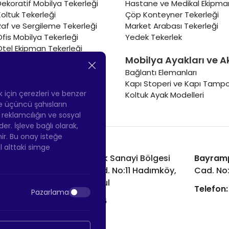
Dekoratif Mobilya Tekerleği
Hastane ve Medikal Ekipman
Koltuk Tekerleği
Çöp Konteyner Tekerleği
Raf ve Sergileme Tekerleği
Market Arabası Tekerleği
Ofis Mobilya Tekerleği
Yedek Tekerlek
Otel Ekipman Tekerleği
Mobilya Ayakları ve A
Masa Tekerleği
Sehpa Tekerleği
Bağlantı Elemanları
Renkli Mobilya Tekerleği
Kapı Stoperi ve Kapı Tampo
Soğutucu ve Isıtıcı Tekerleği
ek için çerezleri ve benzer
Koltuk Ayak Modelleri
 ve üçüncü şahısların
ş reklamcılığın ve sosyal
 İşleve bağlı olarak,
nir. Bu onay isteğe
ol alttaki simge
Hadımköy Fabrika:
Atatürk Sanayi Bölgesi
Bayram
Ömerli Mah. Uzunçayır Cad. No:11 Hadımköy,
Cad. No
34555 Arnavutköy/İstanbul
Telefon:
Pazarlama
Telefon:
+90 212 640 66 46
Email:
info@htsteker.com