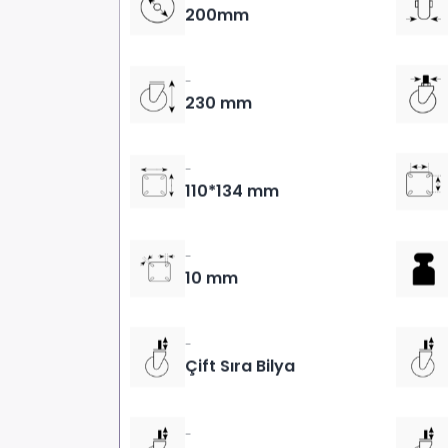
200mm
-
230 mm
-
110*134 mm
-
10 mm
-
Çift Sıra Bilya
-