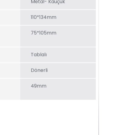
Metal- Kauçuk
110*134mm
75*105mm
Tablalı
Dönerli
49mm