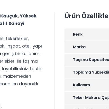
Ürün Özellikle
, Kauçuk, Yüksek
afif Sanayi
Renk
si tekerlekler,
k, inşaat, otel, yapı
Marka
 geniş bir kullanım
Taşıma Kapasites
rlekleri ile taşıma
layabilirsiniz. Lastik
Toplama Yüksekli
stik malzemeden
enebilen dayanıklı
Kullanım
Teker Makara Çap
-