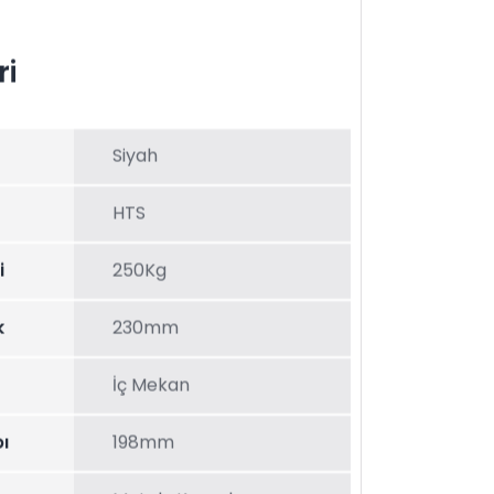
ri
Siyah
HTS
i
250Kg
k
230mm
İç Mekan
ı
198mm