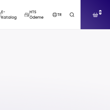
E-
HTS
0
TR
Katalog
Ödeme