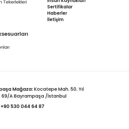
İnsan Kaynakları
 Tekerlekleri
Sertifikalar
Haberler
İletişim
ksesuarları
nları
paşa Mağaza:
Kocatepe Mah. 50. Yıl
: 69/A Bayrampaşa /İstanbul
+90 530 044 64 87