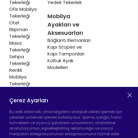
Tekerleği
Yedek Tekerlek
Ofis Mobilya
Mobilya
Tekerleği
Otel
Ayakları ve
Ekipman
Aksesuarları
Tekerleği
Bağlantı Elemanları
Masa
Kapı Stoperi ve
Tekerleği
Kapı Tamponları
Sehpa
Koltuk Ayak
Tekerleği
Modelleri
Renkli
Mobilya
Tekerleği
Soğutucu ve
Isıtıcı
Çerez Ayarları
Tekerleği
Bu web sitesinde, cihaz bilgilerini ve kişisel verileri işlemek için
çerezleri ve benzer işlevleri kullanıyoruz. İşleme, içeriğin, harici
hizmetlerin ve üçüncü şahısların unsurlarının, istatistiksel
analiz/ölçümün, kişiselleştirilmiş reklamcılığın ve sosyal
Hadımköy Fabrika:
Atatürk Sanayi Bölgesi
medyanın entegrasyonunun entegrasyonuna hizmet eder.
Ömerli Mah. Uzunçayır Cad. No:11 Hadımköy,