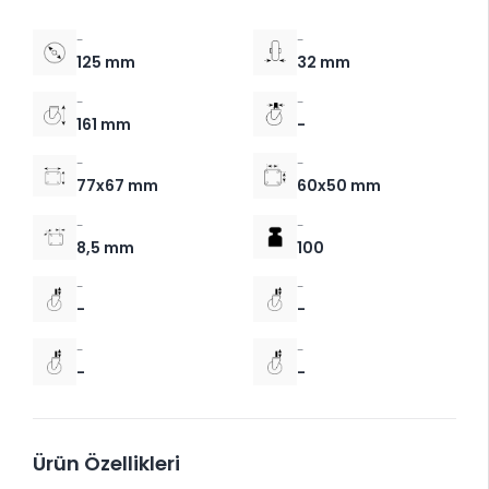
-
-
125 mm
32 mm
-
-
161 mm
-
-
-
77x67 mm
60x50 mm
-
-
8,5 mm
100
-
-
-
-
-
-
-
-
Ürün Özellikleri