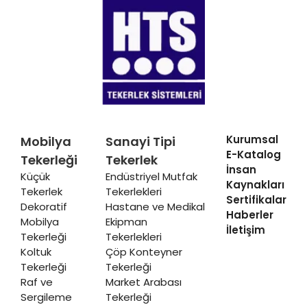
Kurumsal
Mobilya
Sanayi Tipi
E-Katalog
Tekerleği
Tekerlek
İnsan
Küçük
Endüstriyel Mutfak
Kaynakları
Tekerlek
Tekerlekleri
Sertifikalar
Dekoratif
Hastane ve Medikal
Haberler
Mobilya
Ekipman
İletişim
Tekerleği
Tekerlekleri
Koltuk
Çöp Konteyner
Tekerleği
Tekerleği
Raf ve
Market Arabası
Sergileme
Tekerleği