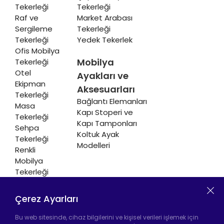
Tekerleği
Tekerleği
Raf ve
Market Arabası
Sergileme
Tekerleği
Tekerleği
Yedek Tekerlek
Ofis Mobilya
Mobilya
Tekerleği
Otel
Ayakları ve
Ekipman
Aksesuarları
Tekerleği
Bağlantı Elemanları
Masa
Kapı Stoperi ve
Tekerleği
Kapı Tamponları
Sehpa
Koltuk Ayak
Tekerleği
Modelleri
Renkli
Mobilya
Tekerleği
Soğutucu ve
Isıtıcı
Çerez Ayarları
Tekerleği
Bu web sitesinde, cihaz bilgilerini ve kişisel verileri işlemek için