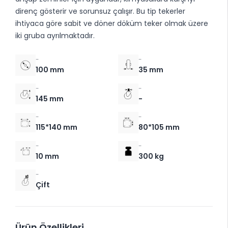
direnç gösterir ve sorunsuz çalışır. Bu tip tekerler
ihtiyaca göre sabit ve döner döküm teker olmak üzere
iki gruba ayrılmaktadır.
-
-
100 mm
35 mm
-
-
145 mm
-
-
-
115*140 mm
80*105 mm
-
-
10 mm
300 kg
-
Çift
Ürün Özellikleri