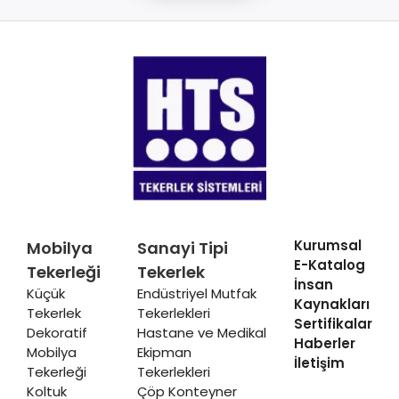
Kurumsal
Mobilya
Sanayi Tipi
E-Katalog
Tekerleği
Tekerlek
İnsan
Küçük
Endüstriyel Mutfak
Kaynakları
Tekerlek
Tekerlekleri
Sertifikalar
Dekoratif
Hastane ve Medikal
Haberler
Mobilya
Ekipman
İletişim
Tekerleği
Tekerlekleri
Koltuk
Çöp Konteyner