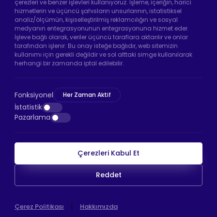
çerezleri ve benzer işlevleri kullanıyoruz. İşleme, içeriğin, harici
hizmetlerin ve üçüncü şahısların unsurlarının, istatistiksel
analiz/ölçümün, kişiselleştirilmiş reklamcılığın ve sosyal
Hadımköy Fabrika:
Atatürk Sanayi Bölgesi
medyanın entegrasyonunun entegrasyonuna hizmet eder.
Ömerli Mah. Uzunçayır Cad. No:11 Hadımköy,
İşleve bağlı olarak, veriler üçüncü taraflara aktarılır ve onlar
34555 Arnavutköy/İstanbul
tarafından işlenir. Bu onay isteğe bağlıdır, web sitemizin
kullanımı için gerekli değildir ve sol alttaki simge kullanılarak
Telefon:
+90 212 640 66 46
herhangi bir zamanda iptal edilebilir.
Email:
info@htsteker.com
Bayrampaşa Mağaza:
Kocatepe Mah. 50. Yıl
Fonksiyonel
Her Zaman Aktif
Cad. No: 69/A Bayrampaşa /İstanbul
İstatistik
Pazarlama
Telefon:
+90 530 044 64 87
Çerezleri Kabul Et
HTS Ödeme
Reddet
Copyright © 2026 |
HTS
WEB
|
Çerez Politikası
Hakkımızda
İSTANBUL WEB TASARIM AJANSI - PENTA YAZILI
TASARIM