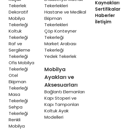
Kaynakları
Tekerlek
Tekerlekleri
Sertifikalar
Dekoratif
Hastane ve Medikal
Haberler
Mobilya
Ekipman
İletişim
Tekerleği
Tekerlekleri
Koltuk
Çöp Konteyner
Tekerleği
Tekerleği
Raf ve
Market Arabası
Sergileme
Tekerleği
Tekerleği
Yedek Tekerlek
Ofis Mobilya
Mobilya
Tekerleği
Otel
Ayakları ve
Ekipman
Aksesuarları
Tekerleği
Bağlantı Elemanları
Masa
Kapı Stoperi ve
Tekerleği
Kapı Tamponları
Sehpa
Koltuk Ayak
Tekerleği
Modelleri
Renkli
Mobilya