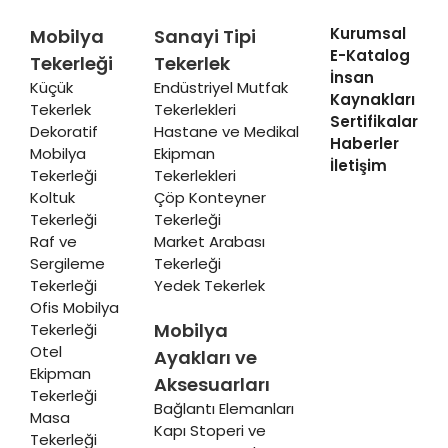
Kurumsal
Mobilya
Sanayi Tipi
E-Katalog
Tekerleği
Tekerlek
İnsan
Küçük
Endüstriyel Mutfak
Kaynakları
Tekerlek
Tekerlekleri
Sertifikalar
Dekoratif
Hastane ve Medikal
Haberler
Mobilya
Ekipman
İletişim
Tekerleği
Tekerlekleri
Koltuk
Çöp Konteyner
Tekerleği
Tekerleği
Raf ve
Market Arabası
Sergileme
Tekerleği
Tekerleği
Yedek Tekerlek
Ofis Mobilya
Mobilya
Tekerleği
Otel
Ayakları ve
Ekipman
Aksesuarları
Tekerleği
Bağlantı Elemanları
Masa
Kapı Stoperi ve
Tekerleği