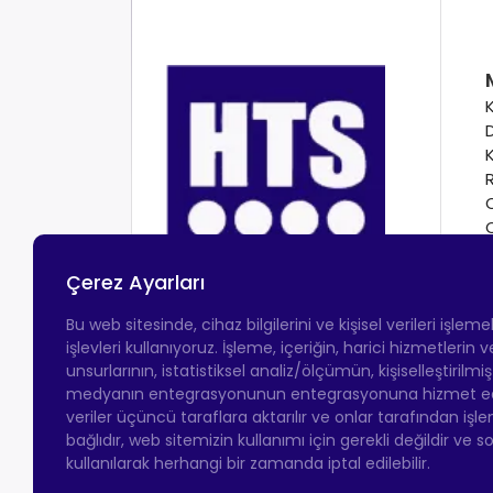
Çerez Ayarları
Bu web sitesinde, cihaz bilgilerini ve kişisel verileri işlem
işlevleri kullanıyoruz. İşleme, içeriğin, harici hizmetlerin
unsurlarının, istatistiksel analiz/ölçümün, kişiselleştirilmi
medyanın entegrasyonunun entegrasyonuna hizmet eder.
veriler üçüncü taraflara aktarılır ve onlar tarafından işle
bağlıdır, web sitemizin kullanımı için gerekli değildir ve s
kullanılarak herhangi bir zamanda iptal edilebilir.