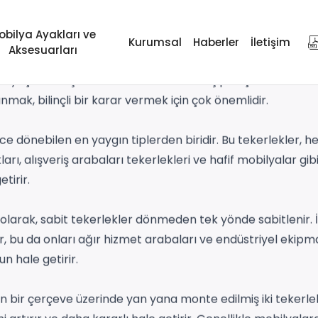
obilya Ayakları ve
Kurumsal
Haberler
İletişim
Aksesuarları
üstrilerde, çeşitli ekipman ve mobilyaların düzgün hareke
li ihtiyaçları karşılamak üzere tasarlanmış pek çok farklı tek
lanmak, bilinçli bir karar vermek için çok önemlidir.
e dönebilen en yaygın tiplerden biridir. Bu tekerlekler, 
ları, alışveriş arabaları tekerlekleri ve hafif mobilyalar g
tirir.
olarak, sabit tekerlekler dönmeden tek yönde sabitlenir. İ
bu da onları ağır hizmet arabaları ve endüstriyel ekipma
un hale getirir.
n bir çerçeve üzerinde yan yana monte edilmiş iki tekerlek