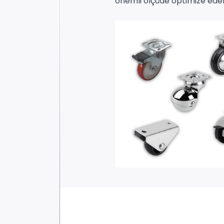
önemli ölçüde optimize edebi