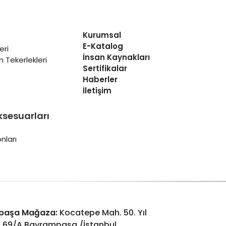
Kurumsal
E-Katalog
eri
İnsan Kaynakları
 Tekerlekleri
Sertifikalar
Haberler
İletişim
ksesuarları
nları
paşa Mağaza:
Kocatepe Mah. 50. Yıl
: 69/A Bayrampaşa /İstanbul