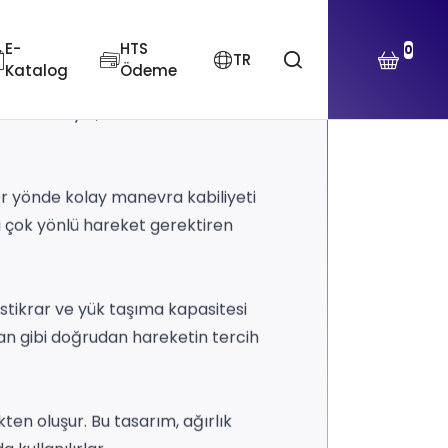
E-
HTS
0
TR
Katalog
Ödeme
t etmesini sağlayan önemli
erlek türüyle, farklılıkları anlamak
her yönde kolay manevra kabiliyeti
ibi çok yönlü hareket gerektiren
stikrar ve yük taşıma kapasitesi
n gibi doğrudan hareketin tercih
ten oluşur. Bu tasarım, ağırlık