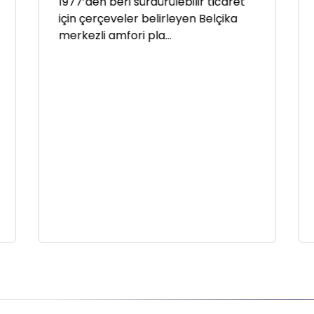
1977’den beri sürdürülebilir ticaret
için çerçeveler belirleyen Belçika
merkezli amfori pla...