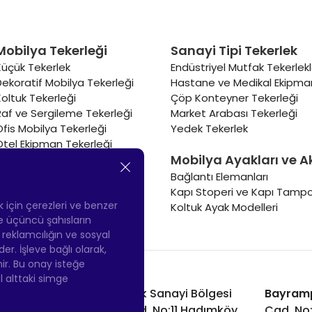
Mobilya Tekerleği
Sanayi Tipi Tekerlek
Küçük Tekerlek
Endüstriyel Mutfak Tekerlekl
Dekoratif Mobilya Tekerleği
Hastane ve Medikal Ekipman
Koltuk Tekerleği
Çöp Konteyner Tekerleği
Raf ve Sergileme Tekerleği
Market Arabası Tekerleği
Ofis Mobilya Tekerleği
Yedek Tekerlek
Otel Ekipman Tekerleği
Mobilya Ayakları ve A
Masa Tekerleği
Sehpa Tekerleği
Bağlantı Elemanları
Renkli Mobilya Tekerleği
Kapı Stoperi ve Kapı Tampo
Soğutucu ve Isıtıcı Tekerleği
ek için çerezleri ve benzer
Koltuk Ayak Modelleri
 ve üçüncü şahısların
ş reklamcılığın ve sosyal
 İşleve bağlı olarak,
nir. Bu onay isteğe
ol alttaki simge
Hadımköy Fabrika:
Atatürk Sanayi Bölgesi
Bayram
Ömerli Mah. Uzunçayır Cad. No:11 Hadımköy,
Cad. No