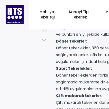
Bir Kılavuz
Mobilya
Sanayi Tipi
M
Tekerleği
Tekerlek
Tekerlekler, çok çeşitli end
bileşenlerdir. Her biri belir
ve bunları en iyi şekilde kul
Döner Tekerler:
Döner tekerlekler, 360 derec
sağlayarak onları ofis koltuk
uygulamalar için ideal hale ge
Sabit Tekerlekler:
Döner tekerleklerden farklı 
sağlamada mükemmeldirler, 
edildiği uygulamalar için uyg
Çift makaralı tekerler:
Çift makaralı tekerler, döne