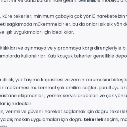
 artırır ve daha kararlı hale getirir. Genellikle mobilyalarda
, küre tekerler, minimum çabayla çok yönlü harekete izin v
i sağlamada mükemmeldirler, bu da onları sık sık yön değ
e ışık uygulamaları için ideal kılar.
lılıkları ve aşınmaya ve yıpranmaya karşı dirençleriyle bil
malarda kullanılırlar. Katı kauçuk tekerler genellikle de
nıklılık, yük taşıma kapasitesi ve zemin korumasını birleş
rlek malzemesi mükemmel şok emilimi sağlar, gürültüyü aza
 hastane ekipmanları, yemek servisi arabaları ve çok yönl
 için idealdir.
, verimli ve güvenli hareket sağlamak için doğru tekerlek
eya dış mekan uygulamaları için doğru
tekerlek
seçimi, ma