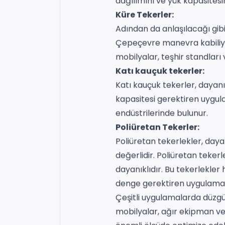
dağılımını ve yük kapasitesini
Küre Tekerler:
Adından da anlaşılacağı gibi
Çepeçevre manevra kabiliyet
mobilyalar, teşhir standları v
Katı kauçuk tekerler:
Katı kauçuk tekerler, dayanık
kapasitesi gerektiren uygula
endüstrilerinde bulunur.
Poliüretan Tekerler:
Poliüretan tekerlekler, daya
değerlidir. Poliüretan teke
dayanıklıdır. Bu tekerlekler
denge gerektiren uygulamalar
Çeşitli uygulamalarda düzgün
mobilyalar, ağır ekipman v