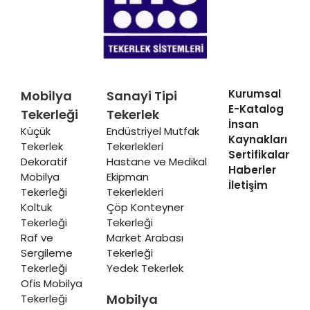
Kurumsal
Mobilya
Sanayi Tipi
E-Katalog
Tekerleği
Tekerlek
İnsan
Küçük
Endüstriyel Mutfak
Kaynakları
Tekerlek
Tekerlekleri
Sertifikalar
Dekoratif
Hastane ve Medikal
Haberler
Mobilya
Ekipman
İletişim
Tekerleği
Tekerlekleri
Koltuk
Çöp Konteyner
Tekerleği
Tekerleği
Raf ve
Market Arabası
Sergileme
Tekerleği
Tekerleği
Yedek Tekerlek
Ofis Mobilya
Mobilya
Tekerleği