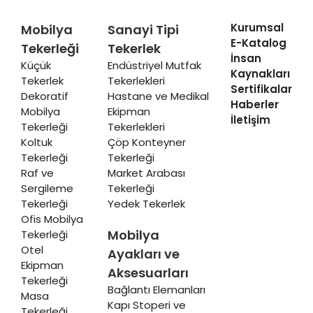
Kurumsal
Mobilya
Sanayi Tipi
E-Katalog
Tekerleği
Tekerlek
İnsan
Küçük
Endüstriyel Mutfak
Kaynakları
Tekerlek
Tekerlekleri
Sertifikalar
Dekoratif
Hastane ve Medikal
Haberler
Mobilya
Ekipman
İletişim
Tekerleği
Tekerlekleri
Koltuk
Çöp Konteyner
Tekerleği
Tekerleği
Raf ve
Market Arabası
Sergileme
Tekerleği
Tekerleği
Yedek Tekerlek
Ofis Mobilya
Mobilya
Tekerleği
Otel
Ayakları ve
Ekipman
Aksesuarları
Tekerleği
Bağlantı Elemanları
Masa
Kapı Stoperi ve
Tekerleği