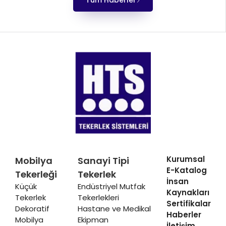
Tüm Haberler
Kurumsal
Mobilya
Sanayi Tipi
E-Katalog
Tekerleği
Tekerlek
İnsan
Küçük
Endüstriyel Mutfak
Kaynakları
Tekerlek
Tekerlekleri
Sertifikalar
Dekoratif
Hastane ve Medikal
Haberler
Mobilya
Ekipman
İletişim