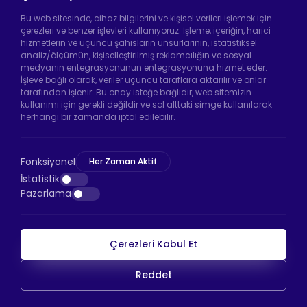
Tekerleği
Bu web sitesinde, cihaz bilgilerini ve kişisel verileri işlemek için
çerezleri ve benzer işlevleri kullanıyoruz. İşleme, içeriğin, harici
hizmetlerin ve üçüncü şahısların unsurlarının, istatistiksel
analiz/ölçümün, kişiselleştirilmiş reklamcılığın ve sosyal
Hadımköy Fabrika:
Atatürk Sanayi Bölgesi
medyanın entegrasyonunun entegrasyonuna hizmet eder.
Ömerli Mah. Uzunçayır Cad. No:11 Hadımköy,
İşleve bağlı olarak, veriler üçüncü taraflara aktarılır ve onlar
34555 Arnavutköy/İstanbul
tarafından işlenir. Bu onay isteğe bağlıdır, web sitemizin
kullanımı için gerekli değildir ve sol alttaki simge kullanılarak
Telefon:
+90 212 640 66 46
herhangi bir zamanda iptal edilebilir.
Email:
info@htsteker.com
Bayrampaşa Mağaza:
Kocatepe Mah. 50. Yıl
Fonksiyonel
Her Zaman Aktif
Cad. No: 69/A Bayrampaşa /İstanbul
İstatistik
Pazarlama
Telefon:
+90 530 044 64 87
Çerezleri Kabul Et
HTS Ödeme
Reddet
Copyright © 2026 |
HTS