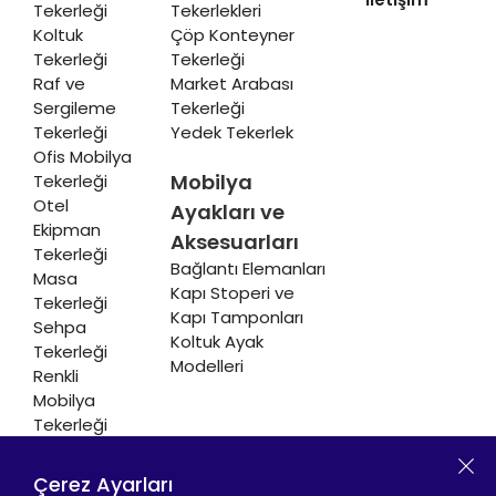
Tekerleği
Tekerlekleri
Koltuk
Çöp Konteyner
Tekerleği
Tekerleği
Raf ve
Market Arabası
Sergileme
Tekerleği
Tekerleği
Yedek Tekerlek
Ofis Mobilya
Mobilya
Tekerleği
Otel
Ayakları ve
Ekipman
Aksesuarları
Tekerleği
Bağlantı Elemanları
Masa
Kapı Stoperi ve
Tekerleği
Kapı Tamponları
Sehpa
Koltuk Ayak
Tekerleği
Modelleri
Renkli
Mobilya
Tekerleği
Soğutucu ve
Isıtıcı
Çerez Ayarları